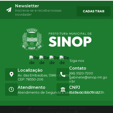
Newsletter
Inscreva-se e receba nossas
CADASTRAR
novidade!
Siga-nos
Contato
Localização
(66) 3520-7200
Av. das Embaúbas, 1386 - Centro
gabinete@sinop.mt.go
CEP: 78550-206
v.br
Atendimento
CNPJ
Atendimento de Segunda a Sexta-feira, das 7h às 13h
15.024.003/0001-32
Versão do Sistema:
3.5.3 - 19/06/2026
Portal atualizado em:
06/08/2026 13:53
Dados Abertos