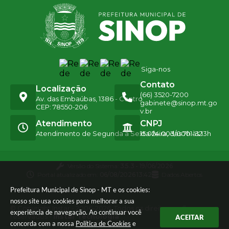
Siga-nos
Contato
Localização
(66) 3520-7200
Av. das Embaúbas, 1386 - Centro
gabinete@sinop.mt.go
CEP: 78550-206
v.br
Atendimento
CNPJ
Atendimento de Segunda a Sexta-feira, das 7h às 13h
15.024.003/0001-32
Versão do Sistema:
3.5.3 - 19/06/2026
Portal atualizado em:
06/08/2026 13:42
Dados Abertos
Prefeitura Municipal de Sinop - MT e os cookies:
nosso site usa cookies para melhorar a sua
© Copyright Instar - 2006-2026. Todos os direitos
experiência de navegação. Ao continuar você
reservados -
Instar Tecnologia
ACEITAR
concorda com a nossa
Política de Cookies
e