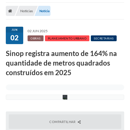
Notícias
Notícia
JUN
02 JUN 2025
02
OBRAS
PLANEJAMENTO URBANO
SECRETARIAS
Sinop registra aumento de 164% na
quantidade de metros quadrados
A
r
construídos em 2025
q
u
i
v
o
COMPARTILHAR