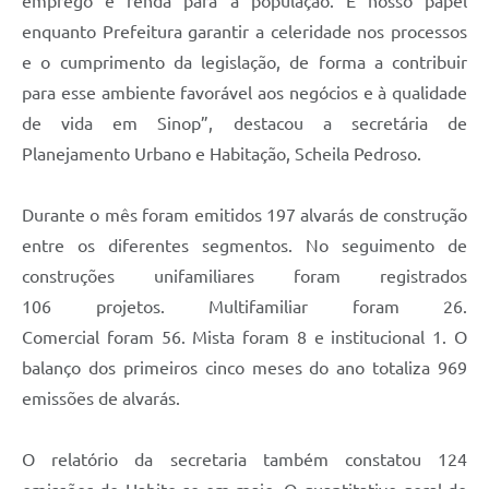
emprego e renda para a população. É nosso papel
enquanto Prefeitura garantir a celeridade nos processos
e o cumprimento da legislação, de forma a contribuir
para esse ambiente favorável aos negócios e à qualidade
de vida em Sinop”, destacou a secretária de
Planejamento Urbano e Habitação, Scheila Pedroso.
Durante o mês foram emitidos 197 alvarás de construção
entre os diferentes segmentos
. No seguimento de
construções
unifamiliar
es
foram registrados
106
projetos.
M
ultifamiliar
foram
26
.
C
omercial
foram
56
.
M
ista
foram
8 e institucional 1. O
balanço dos primeiros cinco meses do ano totaliza 969
emissões de alvarás.
O relatório da secretaria também constatou 124