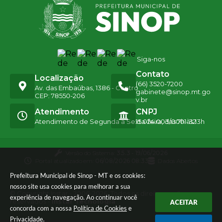
Siga-nos
Contato
Localização
(66) 3520-7200
Av. das Embaúbas, 1386 - Centro
gabinete@sinop.mt.go
CEP: 78550-206
v.br
Atendimento
CNPJ
Atendimento de Segunda a Sexta-feira, das 7h às 13h
15.024.003/0001-32
Versão do Sistema:
3.5.3 - 19/06/2026
Portal atualizado em:
06/08/2026 08:33
Dados Abertos
Prefeitura Municipal de Sinop - MT e os cookies:
nosso site usa cookies para melhorar a sua
© Copyright Instar - 2006-2026. Todos os direitos
experiência de navegação. Ao continuar você
reservados -
Instar Tecnologia
ACEITAR
concorda com a nossa
Política de Cookies
e
Privacidade
.