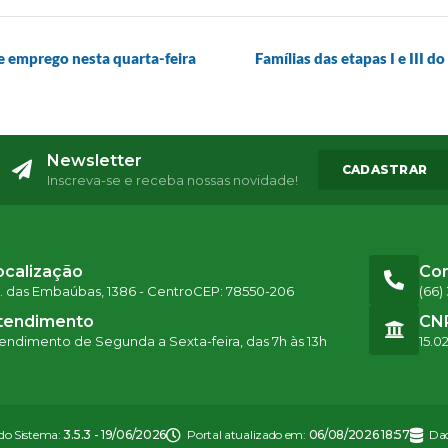
de emprego nesta quarta-feira
Famílias das etapas I e III d
Newsletter
CADASTRAR
Inscreva-se e receba nossas novidade!
ocalização
Co
. das Embaúbas, 1386 - Centro
CEP: 78550-206
(66)
tendimento
CN
endimento de Segunda a Sexta-feira, das 7h às 13h
15.0
 do Sistema:
3.5.3 - 19/06/2026
Portal atualizado em:
06/08/2026 18:57
Dad