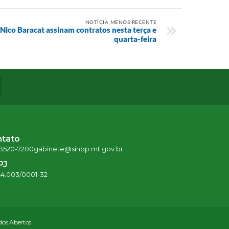
NOTÍCIA MENOS RECENTE
o Nico Baracat assinam contratos nesta terça e
quarta-feira
ntato
 3520-7200
gabinete@sinop.mt.gov.br
PJ
24.003/0001-32
os Abertos