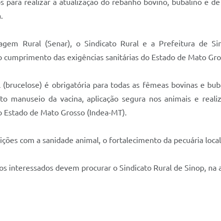
s para realizar a atualização do rebanho bovino, bubalino e d
.
zagem Rural (Senar), o Sindicato Rural e a Prefeitura de 
 o cumprimento das exigências sanitárias do Estado de Mato Gro
 (brucelose) é obrigatória para todas as fêmeas bovinas e bu
eto manuseio da vacina, aplicação segura nos animais e real
o Estado de Mato Grosso (Indea-MT).
ições com a sanidade animal, o fortalecimento da pecuária loca
 os interessados devem procurar o Sindicato Rural de Sinop, n