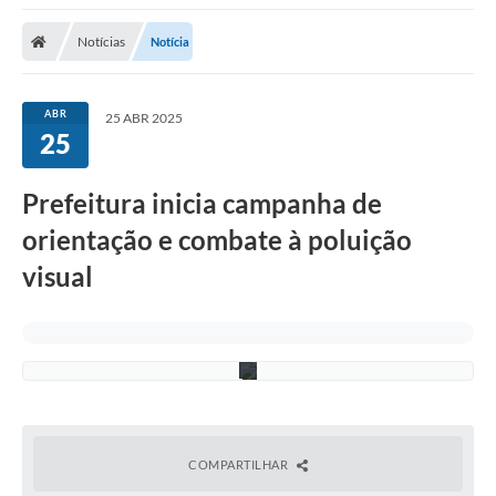
A
R
Notícias
Notícia
T
E
:
L
ABR
25 ABR 2025
E
25
A
N
D
R
Prefeitura inicia campanha de
O
O
orientação e combate à poluição
L
I
visual
V
E
I
R
A
COMPARTILHAR