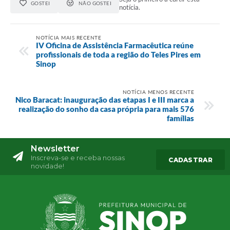
GOSTEI
NÃO GOSTEI
notícia.
NOTÍCIA MAIS RECENTE
IV Oficina de Assistência Farmacêutica reúne
profissionais de toda a região do Teles Pires em
Sinop
NOTÍCIA MENOS RECENTE
Nico Baracat: inauguração das etapas I e III marca a
realização do sonho da casa própria para mais 576
famílias
Newsletter
Inscreva-se e receba nossas
CADASTRAR
novidade!