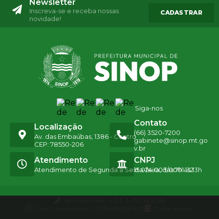
Newsletter
Inscreva-se e receba nossas
CADASTRAR
novidade!
Siga-nos
Contato
Localização
(66) 3520-7200
Av. das Embaúbas, 1386 - Centro
gabinete@sinop.mt.go
CEP: 78550-206
v.br
Atendimento
CNPJ
Atendimento de Segunda a Sexta-feira, das 7h às 13h
15.024.003/0001-32
Versão do Sistema:
3.5.3 - 19/06/2026
Portal atualizado em:
07/08/2026 14:55
Dados Abertos