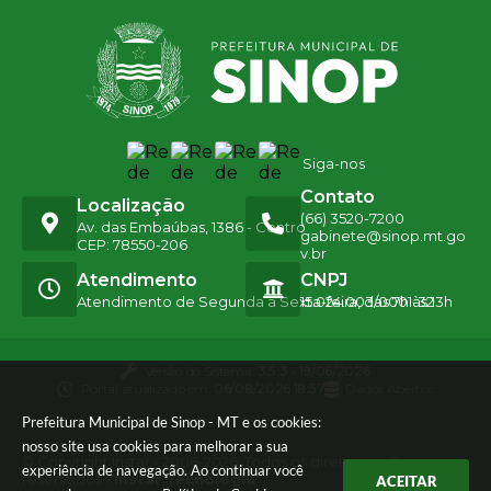
Siga-nos
Contato
Localização
(66) 3520-7200
Av. das Embaúbas, 1386 - Centro
gabinete@sinop.mt.go
CEP: 78550-206
v.br
Atendimento
CNPJ
Atendimento de Segunda a Sexta-feira, das 7h às 13h
15.024.003/0001-32
Versão do Sistema:
3.5.3 - 19/06/2026
Portal atualizado em:
06/08/2026 18:57
Dados Abertos
Prefeitura Municipal de Sinop - MT e os cookies:
nosso site usa cookies para melhorar a sua
© Copyright Instar - 2006-2026. Todos os direitos
experiência de navegação. Ao continuar você
reservados -
Instar Tecnologia
ACEITAR