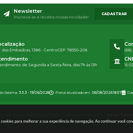
Newsletter
CADASTRAR
Inscreva-se e receba nossas novidade!
ocalização
Co
. das Embaúbas, 1386 - Centro
CEP: 78550-206
(66)
tendimento
CN
endimento de Segunda a Sexta-feira, das 7h às 13h
15.0
 do Sistema:
3.5.3 - 19/06/2026
Portal atualizado em:
06/08/2026 18:57
Dad
right Instar - 2006-2026. Todos os direitos reservados -
Instar Tecn
sa cookies para melhorar a sua experiência de navegação. Ao continuar você c