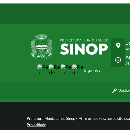
L
Av
A
At
Siga-nos
Versão
© Copy
Prefeitura Municipal de Sinop - MT e os cookies: nosso site u
Privacidade
.