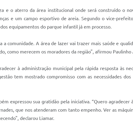
za e o aterro da área institucional onde será construído o n
anças e um campo esportivo de areia. Segundo o vice-prefeito 
 dos equipamentos do parque infantil já em processo.
a comunidade. A área de lazer vai trazer mais saúde e qualid
tado, como merecem os moradores da região", afirmou Paulinho
adecer à administração municipal pela rápida resposta às 
A gestão tem mostrado compromisso com as necessidades dos b
m expressou sua gratidão pela iniciativa. “Quero agradecer à 
ernades, que nos atenderam com tanto empenho. Ver as máquina
ecendo", declarou Liamar.