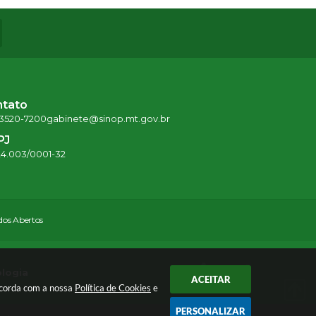
ntato
 3520-7200
gabinete@sinop.mt.gov.br
PJ
24.003/0001-32
os Abertos
ologia
ACEITAR
oncorda com a nossa
Política de Cookies
e
PERSONALIZAR