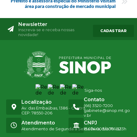
Prefeito e assessora especial do Ministério visitam
área para construção de mercado municipal
Newsletter
Inscreva-se e receba nossas
CADASTRAR
novidade!
Siga-nos
Contato
Localização
(66) 3520-7200
Av. das Embaúbas, 1386 - Centro
gabinete@sinop.mt.go
CEP: 78550-206
v.br
Atendimento
CNPJ
Atendimento de Segunda a Sexta-feira, das 7h às 13h
15.024.003/0001-32