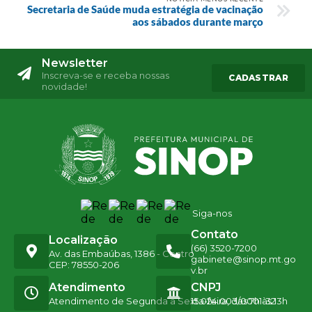
Secretaria de Saúde muda estratégia de vacinação
aos sábados durante março
Newsletter
Inscreva-se e receba nossas
CADASTRAR
novidade!
Siga-nos
Contato
Localização
(66) 3520-7200
Av. das Embaúbas, 1386 - Centro
gabinete@sinop.mt.go
CEP: 78550-206
v.br
Atendimento
CNPJ
Atendimento de Segunda a Sexta-feira, das 7h às 13h
15.024.003/0001-32