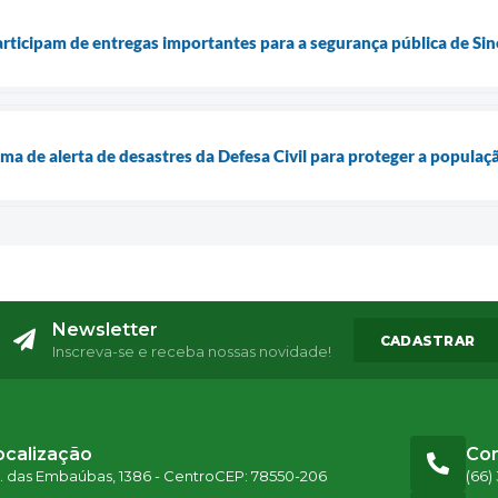
participam de entregas importantes para a segurança pública de Si
ma de alerta de desastres da Defesa Civil para proteger a populaç
Newsletter
CADASTRAR
Inscreva-se e receba nossas novidade!
ocalização
Co
. das Embaúbas, 1386 - Centro
CEP: 78550-206
(66)