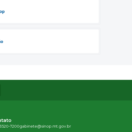
nop
ão
ntato
 3520-7200
gabinete@sinop.mt.gov.br