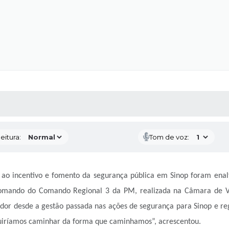
 MÍDIAS
RECEBA NOTÍCIAS
eitura:
Tom de voz:
s ao incentivo e fomento da segurança pública em Sinop foram enalt
comando do Comando Regional 3 da PM, realizada na Câmara de V
ador
desde a gestão passada nas ações de segurança para
Sinop e re
eguiríamos caminhar da forma que caminhamos
”, acrescentou.