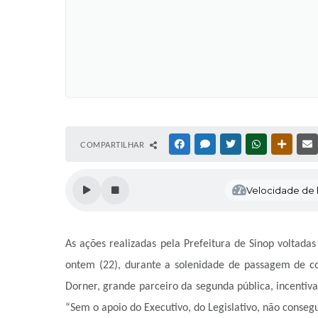
COMPARTILHAR
FACEBOOK
MESSENGER
TWITTER
WHATSAPP
OUTRAS
Velocidade de l
As ações realizadas pela Prefeitura de Sinop voltada
ontem (22), durante a solenidade de passagem de 
Dorner
,
grande parceiro da segunda p
ú
blica
, incentiv
“Sem o a
poio do
E
xecutivo, do
L
egislativo, não cons