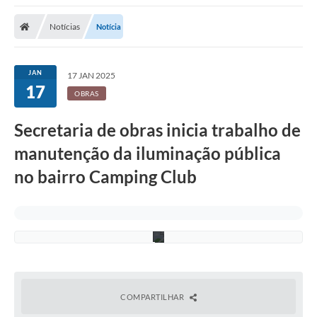
e
s
Notícias
Notícia
s
o
r
i
JAN
17 JAN 2025
a
17
d
OBRAS
e
C
o
Secretaria de obras inicia trabalho de
m
u
manutenção da iluminação pública
n
i
no bairro Camping Club
c
a
ç
ã
o
COMPARTILHAR