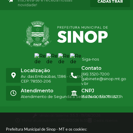
Inscreva-se e receba nossas
CADASTRAR
novidade!
Siga-nos
Contato
Localização
(66) 3520-7200
Av. das Embaúbas, 1386 - Centro
gabinete@sinop.mt.go
CEP: 78550-206
v.br
Atendimento
CNPJ
Atendimento de Segunda a Sexta-feira, das 7h às 13h
15.024.003/0001-32
Versão do Sistema:
3.5.3 - 19/06/2026
Portal atualizado em:
07/08/2026 14:55
Dados Abertos
Prefeitura Municipal de Sinop - MT e os cookies: