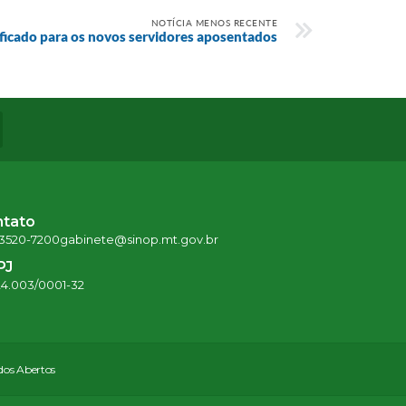
NOTÍCIA MENOS RECENTE
ificado para os novos servidores aposentados
ntato
 3520-7200
gabinete@sinop.mt.gov.br
PJ
24.003/0001-32
os Abertos