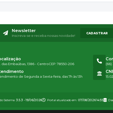
Newsletter
CADASTRAR
Inscreva-se e receba nossas novidade!
ocalização
Co
. das Embaúbas, 1386 - Centro
CEP: 78550-206
(66)
tendimento
CN
endimento de Segunda a Sexta-feira, das 7h às 13h
15.0
 do Sistema:
3.5.3 - 19/06/2026
Portal atualizado em:
07/08/2026 14:55
Dad