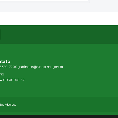
ntato
 3520-7200
gabinete@sinop.mt.gov.br
PJ
24.003/0001-32
os Abertos