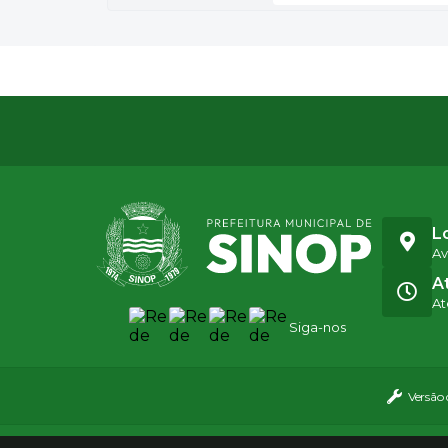
L
Av
A
At
Siga-nos
Versão