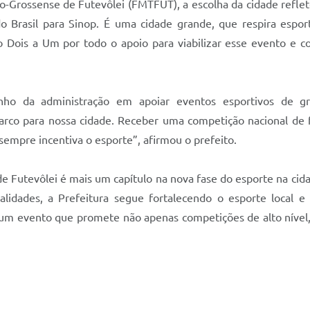
-Grossense de Futevôlei (FMTFUT), a escolha da cidade reflet
do Brasil para Sinop. É uma cidade grande, que respira esp
o Dois a Um por todo o apoio para viabilizar esse evento e 
ho da administração em apoiar eventos esportivos de 
rco para nossa cidade. Receber uma competição nacional de f
empre incentiva o esporte”, afirmou o prefeito.
de Futevôlei é mais um capítulo na nova fase do esporte na cida
lidades, a Prefeitura segue fortalecendo o esporte local e
m um evento que promete não apenas competições de alto níve