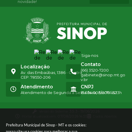
novidade!
Siga-nos
Contato
Localização
(66) 3520-7200
Av. das Embaúbas, 1386 - Centro
gabinete@sinop.mt.go
CEP: 78550-206
v.br
Atendimento
CNPJ
Atendimento de Segunda a Sexta-feira, das 7h às 13h
15.024.003/0001-32
Versão do Sistema:
3.5.3 - 19/06/2026
Portal atualizado em:
07/08/2026 14:55
Dados Abertos
Prefeitura Municipal de Sinop - MT e os cookies:
nosso site usa cookies para melhorar a sua