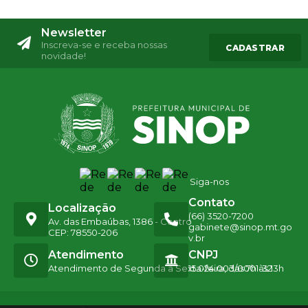
Newsletter
Inscreva-se e receba nossas
CADASTRAR
novidade!
Siga-nos
Contato
Localização
(66) 3520-7200
Av. das Embaúbas, 1386 - Centro
gabinete@sinop.mt.go
CEP: 78550-206
v.br
Atendimento
CNPJ
Atendimento de Segunda a Sexta-feira, das 7h às 13h
15.024.003/0001-32