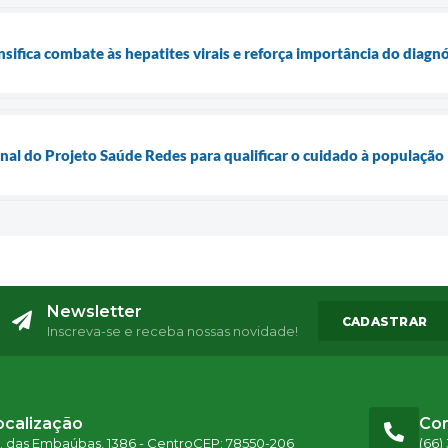
nsifica combate às hepatites virais e reforça importância do diagn
onal do Projeto Saúde Redes para qualificar o cuidado à população
Newsletter
CADASTRAR
Inscreva-se e receba nossas novidade!
ocalização
Co
. das Embaúbas, 1386 - Centro
CEP: 78550-206
(66)