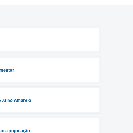
amentar
 o Julho Amarelo
ção à população