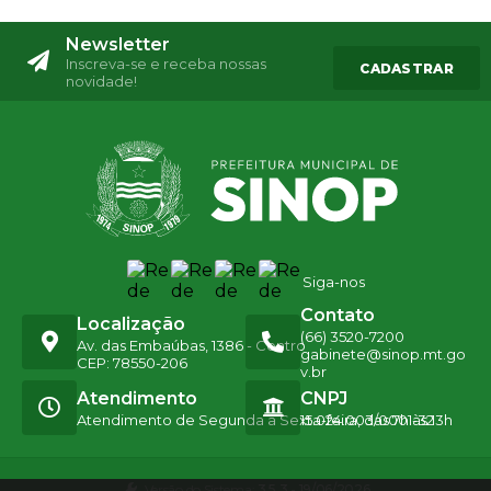
Newsletter
Inscreva-se e receba nossas
CADASTRAR
novidade!
Siga-nos
Contato
Localização
(66) 3520-7200
Av. das Embaúbas, 1386 - Centro
gabinete@sinop.mt.go
CEP: 78550-206
v.br
Atendimento
CNPJ
Atendimento de Segunda a Sexta-feira, das 7h às 13h
15.024.003/0001-32
Versão do Sistema:
3.5.3 - 19/06/2026