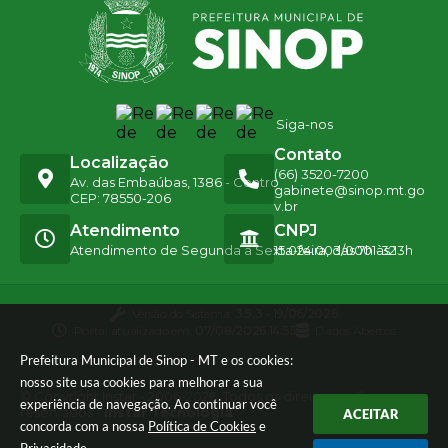
Siga-nos
Contato
Localização
(66) 3520-7200
Av. das Embaúbas, 1386 - Centro
gabinete@sinop.mt.go
CEP: 78550-206
v.br
Atendimento
CNPJ
Atendimento de Segunda a Sexta-feira, das 7h às 13h
15.024.003/0001-32
Versão do Sistema:
3.5.3 - 19/06/2026
Portal atualizado em:
07/08/2026 14:55
Dados Abertos
Prefeitura Municipal de Sinop - MT e os cookies:
nosso site usa cookies para melhorar a sua
© Copyright Instar - 2006-2026. Todos os direitos
experiência de navegação. Ao continuar você
reservados -
Instar Tecnologia
ACEITAR
concorda com a nossa
Política de Cookies
e