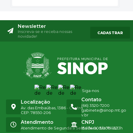
Newsletter
Inscreva-se e receba nossas
CADASTRAR
novidade!
Siga-nos
Contato
Localização
(66) 3520-7200
Av. das Embaúbas, 1386 - Centro
gabinete@sinop.mt.go
CEP: 78550-206
v.br
Atendimento
CNPJ
Atendimento de Segunda a Sexta-feira, das 7h às 13h
15.024.003/0001-32