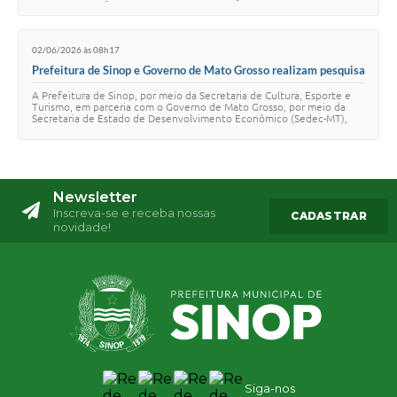
diferentes regiões do …
02/06/2026 às 08h17
Prefeitura de Sinop e Governo de Mato Grosso realizam pesquisa
e mapeam perfil dos visitantes da Exponorte 2026
A Prefeitura de Sinop, por meio da Secretaria de Cultura, Esporte e
Turismo, em parceria com o Governo de Mato Grosso, por meio da
Secretaria de Estado de Desenvolvimento Econômico (Sedec-MT),
realizou uma pesquisa duran…
Newsletter
Inscreva-se e receba nossas
CADASTRAR
novidade!
Siga-nos