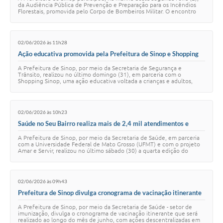
da Audiência Pública de Prevenção e Preparação para os Incêndios
Florestais, promovida pelo Corpo de Bombeiros Militar. O encontro
reuniu representantes…
02/06/2026 às 11h28
Ação educativa promovida pela Prefeitura de Sinop e Shopping
reforça a importância da segurança no trânsito
A Prefeitura de Sinop, por meio da Secretaria de Segurança e
Trânsito, realizou no último domingo (31), em parceria com o
Shopping Sinop, uma ação educativa voltada a crianças e adultos,
com foco na segurança no trânsito…
02/06/2026 às 10h23
Saúde no Seu Bairro realiza mais de 2,4 mil atendimentos e
serviços gratuitos no São Cristóvão
A Prefeitura de Sinop, por meio da Secretaria de Saúde, em parceria
com a Universidade Federal de Mato Grosso (UFMT) e com o projeto
Amar e Servir, realizou no último sábado (30) a quarta edição do
programa Saúde no Seu …
02/06/2026 às 09h43
Prefeitura de Sinop divulga cronograma de vacinação itinerante
de junho para ampliar cobertura vacinal
A Prefeitura de Sinop, por meio da Secretaria de Saúde - setor de
imunização, divulga o cronograma de vacinação itinerante que será
realizado ao longo do mês de junho, com ações descentralizadas em