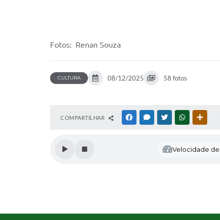
Fotos: Renan Souza
08/12/2025
58 fotos
CULTURA
COMPARTILHAR
FACEBOOK
MESSENGER
TWITTER
WHATSAPP
OUTR
Velocidade de l