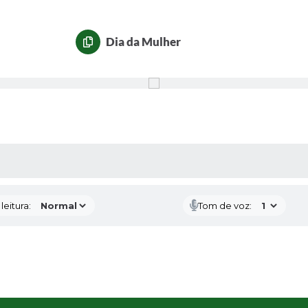
Dia da Mulher
AS MÍDIAS
eitura:
Tom de voz: