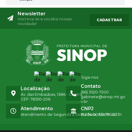
Newsletter
Inscreva-se e receba nossas
CADASTRAR
novidade!
Siga-nos
Contato
Localização
(66) 3520-7200
Av. das Embaúbas, 1386 - Centro
gabinete@sinop.mt.go
CEP: 78550-206
v.br
Atendimento
CNPJ
Atendimento de Segunda a Sexta-feira, das 7h às 13h
15.024.003/0001-32