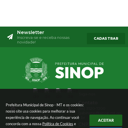
Newsletter
Inscreva-se e receba nossas
CADASTRAR
novidade!
Siga-nos
Contato
Localização
Prefeitura Municipal de Sinop - MT e os cookies:
(66) 3520-7200
Av. das Embaúbas, 1386 - Centro
nosso site usa cookies para melhorar a sua
gabinete@sinop.mt.go
CEP: 78550-206
experiência de navegação. Ao continuar você
v.br
ACEITAR
concorda com a nossa
Política de Cookies
e
Atendimento
CNPJ