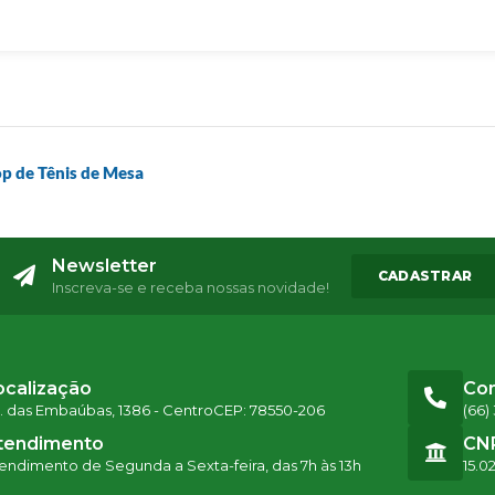
op de Tênis de Mesa
Newsletter
CADASTRAR
Inscreva-se e receba nossas novidade!
ocalização
Co
. das Embaúbas, 1386 - Centro
CEP: 78550-206
(66)
tendimento
CN
endimento de Segunda a Sexta-feira, das 7h às 13h
15.0