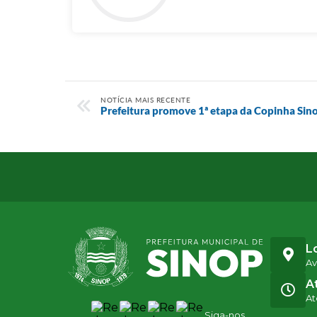
NOTÍCIA MAIS RECENTE
Prefeitura promove 1ª etapa da Copinha Sin
L
Av
A
At
Siga-nos