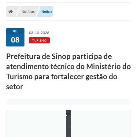
Notícias
Notícia
JUL
08 JUL 2026
08
TURISMO
Prefeitura de Sinop participa de
atendimento técnico do Ministério do
Turismo para fortalecer gestão do
F
o
setor
t
o
:
D
i
r
e
t
o
r
i