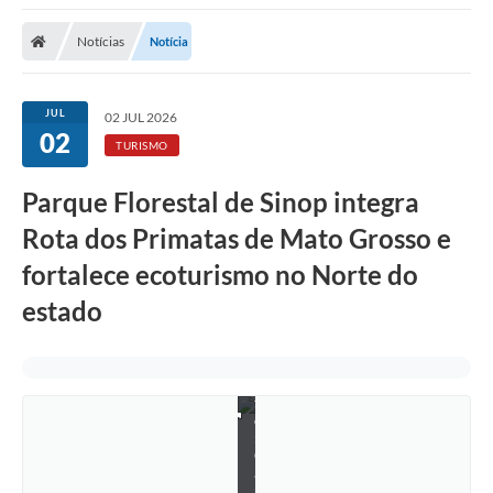
Notícias
Notícia
JUL
02 JUL 2026
02
TURISMO
Parque Florestal de Sinop integra
Rota dos Primatas de Mato Grosso e
fortalece ecoturismo no Norte do
estado
F
o
t
o
:
C
a
r