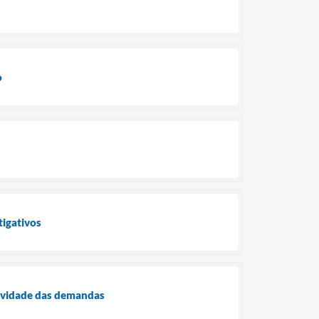
o
tigativos
ividade das demandas