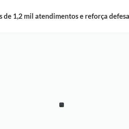
s de 1,2 mil atendimentos e reforça defe
V
i
n
i
c
i
u
s
G
a
b
r
i
e
l