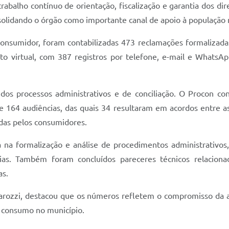
abalho contínuo de orientação, fiscalização e garantia dos di
nsolidando o órgão como importante canal de apoio à população
consumidor, foram contabilizadas 473 reclamações formalizada
to virtual, com 387 registros por telefone, e-mail e WhatsAp
 processos administrativos e de conciliação. O Procon cont
de 164 audiências, das quais 34 resultaram em acordos entre as
das pelos consumidores.
a na formalização e análise de procedimentos administrativo
ncias. Também foram concluídos pareceres técnicos relacion
as.
Barozzi, destacou que os números refletem o compromisso da a
e consumo no município.