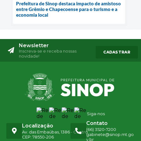
Prefeitura de Sinop destaca impacto de amistoso
entre Grêmio e Chapecoense para o turismo e a
economia local
Newsletter
Inscreva-se e receba nossas
CADASTRAR
novidade!
Siga-nos
Contato
Localização
(66) 3520-7200
Av. das Embaúbas, 1386 - Centro
gabinete@sinop.mt.go
CEP: 78550-206
v.br