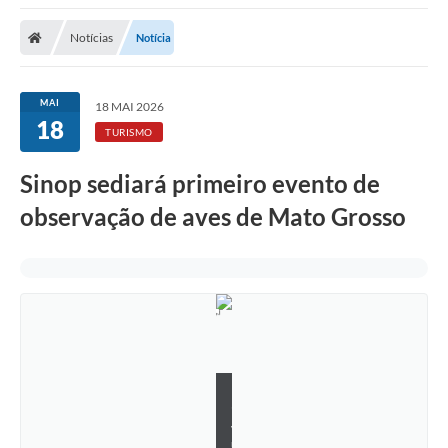
Notícias
Notícia
MAI
18 MAI 2026
18
TURISMO
Sinop sediará primeiro evento de
observação de aves de Mato Grosso
D
i
v
u