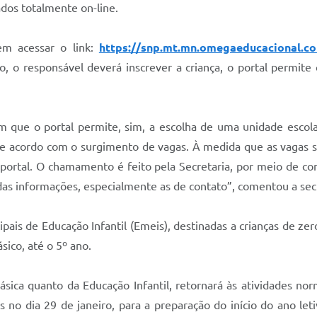
ados totalmente on-line.
em acessar o link:
https://snp.mt.mn.omegaeducacional.c
, o responsável deverá inscrever a criança, o portal permite 
 que o portal permite, sim, a escolha de uma unidade escolar
de acordo com o surgimento de vagas. À medida que as vagas su
rtal. O chamamento é feito pela Secretaria, por meio de con
das informações, especialmente as de contato”, comentou a sec
pais de Educação Infantil (Emeis), destinadas a crianças de zer
sico, até o 5º ano.
sica quanto da Educação Infantil, retornará às atividades norm
s no dia 29 de janeiro, para a preparação do início do ano le