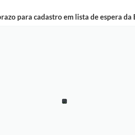
prazo para cadastro em lista de espera da 
A
r
q
u
i
v
o