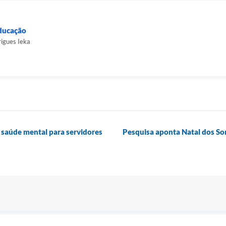
Educação
rigues Ieka
 saúde mental para servidores
Pesquisa aponta Natal dos So