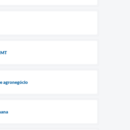
a MT
re agronegócio
mana