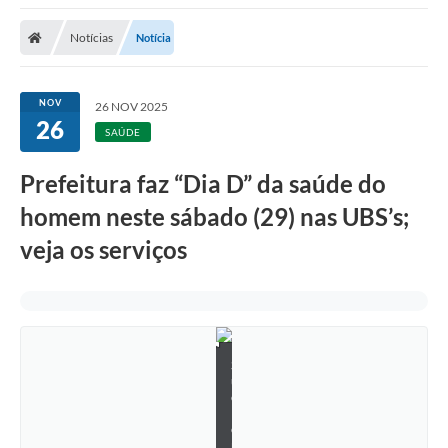
Notícias
Notícia
NOV
26 NOV 2025
26
SAÚDE
Prefeitura faz “Dia D” da saúde do
homem neste sábado (29) nas UBS’s;
veja os serviços
S
u
e
l
e
n