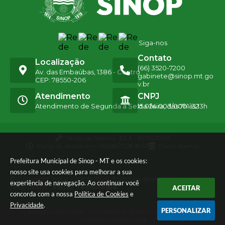
Siga-nos
Contato
Localização
(66) 3520-7200
Av. das Embaúbas, 1386 - Centro
gabinete@sinop.mt.go
CEP: 78550-206
v.br
Atendimento
CNPJ
Atendimento de Segunda a Sexta-feira, das 7h às 13h
15.024.003/0001-32
Versão do Sistema:
3.5.3 - 19/06/2026
Portal atualizado em:
06/08/2026 18:57
Dados Abertos
Prefeitura Municipal de Sinop - MT e os cookies:
nosso site usa cookies para melhorar a sua
© Copyright Instar - 2006-2026. Todos os direitos
experiência de navegação. Ao continuar você
reservados -
Instar Tecnologia
ACEITAR
concorda com a nossa
Política de Cookies
e
Privacidade
.
PERSONALIZAR