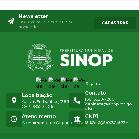
Newsletter
Inscreva-se e receba nossas
CADASTRAR
novidade!
Siga-nos
Contato
Localização
(66) 3520-7200
Av. das Embaúbas, 1386 - Centro
gabinete@sinop.mt.go
CEP: 78550-206
v.br
Atendimento
CNPJ
Atendimento de Segunda a Sexta-feira, das 7h às 13h
15.024.003/0001-32