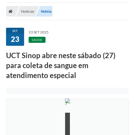
Notícias
Notícia
SET
23 SET 2025
23
SAÚDE
UCT Sinop abre neste sábado (27)
para coleta de sangue em
atendimento especial
A
n
a
R