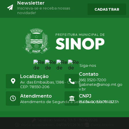
Newsletter
Inscreva-se e receba nossas
CADASTRAR
novidade!
Siga-nos
Contato
Localização
(66) 3520-7200
Av. das Embaúbas, 1386 - Centro
gabinete@sinop.mt.go
CEP: 78550-206
v.br
Atendimento
CNPJ
Atendimento de Segunda a Sexta-feira, das 7h às 13h
15.024.003/0001-32
Versão do Sistema:
3.5.3 - 19/06/2026
Portal atualizado em:
06/08/2026 18:57
Dados Abertos