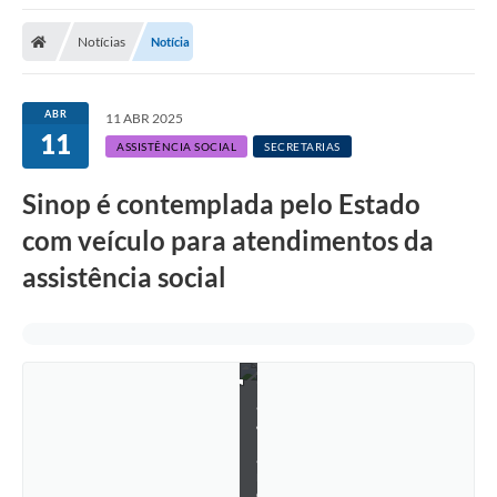
Notícias
Notícia
ABR
11 ABR 2025
11
ASSISTÊNCIA SOCIAL
SECRETARIAS
F
o
t
Sinop é contemplada pelo Estado
o
:
com veículo para atendimentos da
A
s
assistência social
s
e
s
s
o
r
i
a
/
K
a
r
o