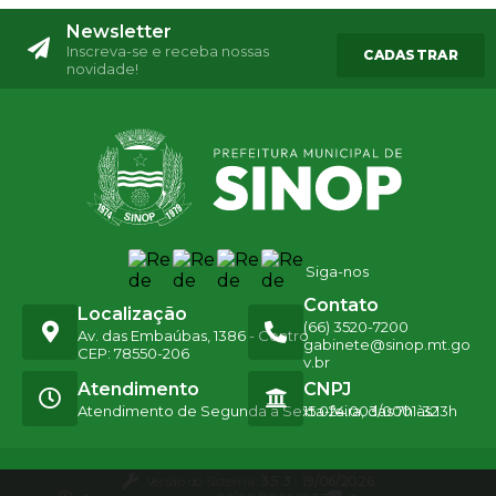
Newsletter
Inscreva-se e receba nossas
CADASTRAR
novidade!
Siga-nos
Contato
Localização
(66) 3520-7200
Av. das Embaúbas, 1386 - Centro
gabinete@sinop.mt.go
CEP: 78550-206
v.br
Atendimento
CNPJ
Atendimento de Segunda a Sexta-feira, das 7h às 13h
15.024.003/0001-32
Versão do Sistema:
3.5.3 - 19/06/2026