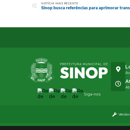
NOTÍCIA MAIS RECENTE
Sinop busca referências para aprimorar tran
L
Av
A
At
Siga-nos
Versão