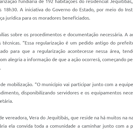
rização fundiária de 192 habitações do residencial Jequitibás
as 18h30. A iniciativa do Governo do Estado, por meio do In
ça jurídica para os moradores beneficiados.
mílias sobre os procedimentos e documentação necessária. A aç
s técnicas. “Essa regularização é um pedido antigo do prefeit
tado para que a regularização acontecesse nessa área, te
om alegria a informação de que a ação ocorrerá, começando pelo
.
de mobilização. “O município vai participar junto com a equipe
endimento, disponibilizando servidores e os equipamentos nece
etária.
de vereadora, Vera do Jequitibás, que reside na há muitos na 
ria ela convida toda a comunidade a caminhar junto com a p