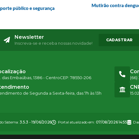
Mutirão contra dengue 
sporte público e segurança
Newsletter
CADASTRAR
Inscreva-se e receba nossas novidade!
ocalização
Co
. das Embaúbas, 1386 - Centro
CEP: 78550-206
(66)
tendimento
CN
endimento de Segunda a Sexta-feira, das 7h às 13h
15.0
 do Sistema:
3.5.3 - 19/06/2026
Portal atualizado em:
07/08/2026 14:55
Dad