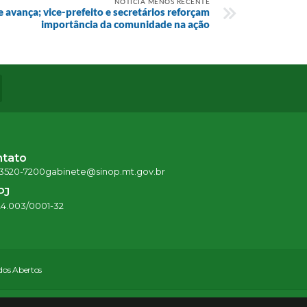
NOTÍCIA MENOS RECENTE
avança; vice-prefeito e secretários reforçam
importância da comunidade na ação
ntato
 3520-7200
gabinete@sinop.mt.gov.br
PJ
24.003/0001-32
os Abertos