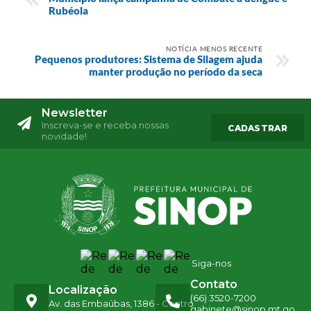
Rubéola
NOTÍCIA MENOS RECENTE
Pequenos produtores: Sistema de Silagem ajuda
manter produção no período da seca
Newsletter
Inscreva-se e receba nossas
CADASTRAR
novidade!
Siga-nos
Contato
Localização
(66) 3520-7200
Av. das Embaúbas, 1386 - Centro
gabinete@sinop.mt.go