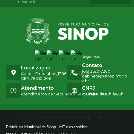
novidade!
Siga-nos
Contato
Localização
(66) 3520-7200
Av. das Embaúbas, 1386 - Centro
gabinete@sinop.mt.go
CEP: 78550-206
v.br
Atendimento
CNPJ
Atendimento de Segunda a Sexta-feira, das 7h às 13h
15.024.003/0001-32
Versão do Sistema:
3.5.3 - 19/06/2026
Portal atualizado em:
10/08/2026 11:31
Dados Abertos
Prefeitura Municipal de Sinop - MT e os cookies:
nosso site usa cookies para melhorar a sua