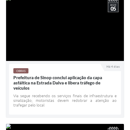
AGO
05
Há 4 dias
OBRAS
Prefeitura de Sinop conclui aplicação da capa
asfáltica na Estrada Dalva e libera tráfego de
veículos
Via segue recebendo os serviços finais de infraestrutura e
sinalização; motoristas devem redobrar a atenção ao
trafegar pelo local