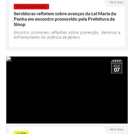
Há 2 dias
DEFESA DA MULHER
Servidoras refletem sobre avanços da Lei Maria da
Penha em encontro promovido pela Prefeitura de
Sinop
Encontro promoveu reflexões sobre prevenção, denúncia e
enfrentamento da violência de gênero
AGO
07
Há 2 dias
LAZER