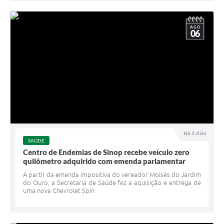
AGO
06
Há 3 dias
SAÚDE
Centro de Endemias de Sinop recebe veículo zero
quilômetro adquirido com emenda parlamentar
A partir da emenda impositiva do vereador Moisés do Jardim
do Ouro, a Secretaria de Saúde fez a aquisição e entrega de
uma nova Chevrolet Spin