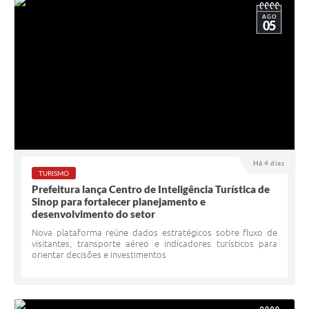
AGO
05
Há 4 dias
TURISMO
Prefeitura lança Centro de Inteligência Turística de
Sinop para fortalecer planejamento e
desenvolvimento do setor
Nova plataforma reúne dados estratégicos sobre fluxo de
visitantes, transporte aéreo e indicadores turísticos para
orientar decisões e investimentos