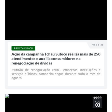
Há 5 dias
PROCON SINOP
Ação da campanha Tchau Sufoco realiza mais de 250
atendimentos e auxilia consumidores na
renegociação de dívidas
Mutirão de renegociação reuniu empresas, instituições e
serviços públicos; campanha segue durante todo o mês de
agosto
AGO
03