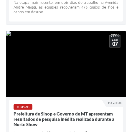
Na etapa mais recente, em dois dias de trabalho na Avenida
André Maggi, as equipes recolheram 476 quilos de fios e
cabos em desuso
AGO
07
Há 2 dias
TURISMO
Prefeitura de Sinop e Governo de MT apresentam
resultados de pesquisa inédita realizada durante a
Norte Show