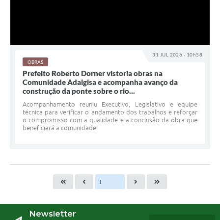
31 JUL 2026 - 10h58
OBRAS
Prefeito Roberto Dorner vistoria obras na
Comunidade Adalgisa e acompanha avanço da
construção da ponte sobre o rio...
Acompanhamento reuniu Executivo, Legislativo e equipe
técnica para verificar o andamento dos trabalhos e reforçar
o compromisso com a qualidade e a conclusão da obra que
beneficiará a comunidade
Newsletter