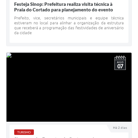
Festeja Sinop: Prefeitura realiza visita técnica à
Praia do Cortado para planejamento do evento
Prefeito, vice, secretários municipais e equipe técnica
estiveram no local para alinhar a organização da estrutura
que receberá a programação das festividades de aniversário
da cidade
AGO
07
Há 2 dias
TURISMO