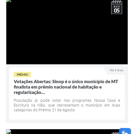
AGO
05
Há 3 dias
PRÊMIO
Votações Abertas: Sinop é o único município de MT
finalista em prêmio nacional de habitação e
regularização...
População já pode votar nos programas Nossa Casa e
Escritura na Mão, que representam o município em duas
categorias do Prêmio 21 de Agosto