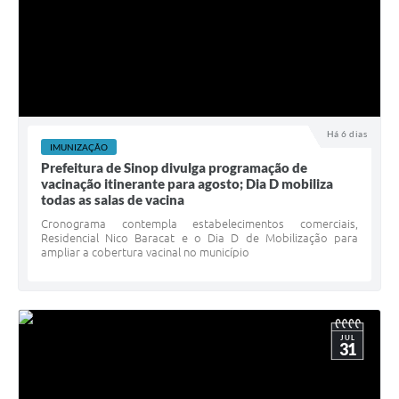
Há 6 dias
IMUNIZAÇÃO
Prefeitura de Sinop divulga programação de
vacinação itinerante para agosto; Dia D mobiliza
todas as salas de vacina
Cronograma contempla estabelecimentos comerciais,
Residencial Nico Baracat e o Dia D de Mobilização para
ampliar a cobertura vacinal no município
JUL
31