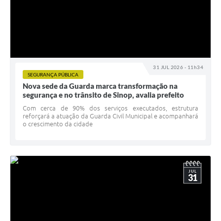
31 JUL 2026 - 11h34
SEGURANÇA PÚBLICA
Nova sede da Guarda marca transformação na
segurança e no trânsito de Sinop, avalia prefeito
Com cerca de 90% dos serviços executados, estrutura
reforçará a atuação da Guarda Civil Municipal e acompanhará
o crescimento da cidade
JUL
31