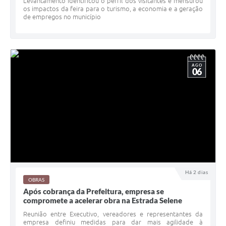
Levantamento identificou o perfil dos visitantes e mensurou
os impactos da feira para o turismo, a economia e a geração
de empregos no município
AGO
06
Há 2 dias
OBRAS
Após cobrança da Prefeitura, empresa se
compromete a acelerar obra na Estrada Selene
Reunião entre Executivo, vereadores e representantes da
empresa definiu medidas para dar mais agilidade à