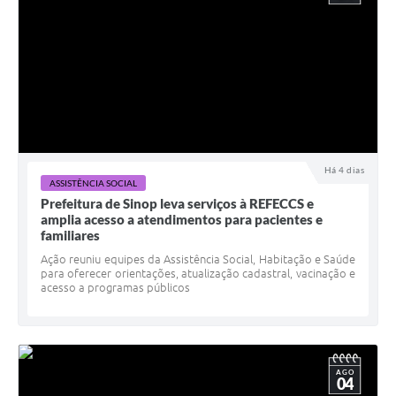
Há 4 dias
ASSISTÊNCIA SOCIAL
Prefeitura de Sinop leva serviços à REFECCS e
amplia acesso a atendimentos para pacientes e
familiares
Ação reuniu equipes da Assistência Social, Habitação e Saúde
para oferecer orientações, atualização cadastral, vacinação e
acesso a programas públicos
AGO
04