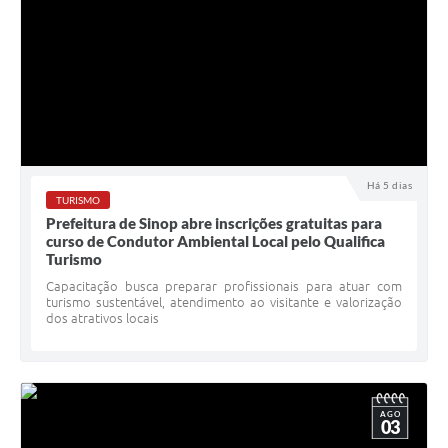
Há 5 dias
TURISMO
Prefeitura de Sinop abre inscrições gratuitas para
curso de Condutor Ambiental Local pelo Qualifica
Turismo
Capacitação busca preparar profissionais para atuar com
turismo sustentável, atendimento ao visitante e valorização
dos atrativos locais
AGO
03