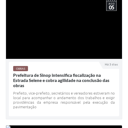
AGO
05
Há 3 dias
OBRAS
Prefeitura de Sinop intensifica fiscalização na
Estrada Selene e cobra agilidade na conclusão das
obras
Prefeito, vice-prefeito, secretários e vereadores estiveram no
local para acompanhar o andamento dos trabalhos e exigir
providências da empresa responsável pela execução da
pavimentação