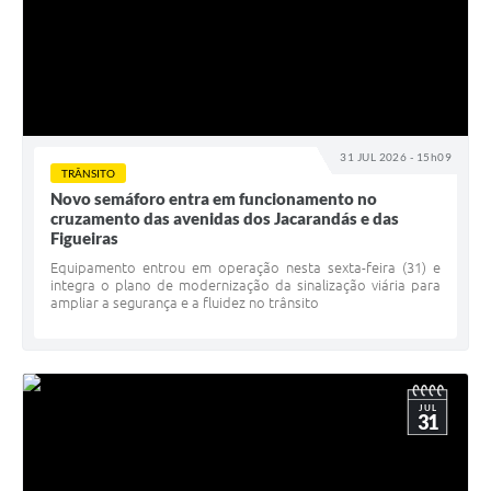
31 JUL 2026 - 15h09
TRÂNSITO
Novo semáforo entra em funcionamento no
cruzamento das avenidas dos Jacarandás e das
Figueiras
Equipamento entrou em operação nesta sexta-feira (31) e
integra o plano de modernização da sinalização viária para
ampliar a segurança e a fluidez no trânsito
JUL
31