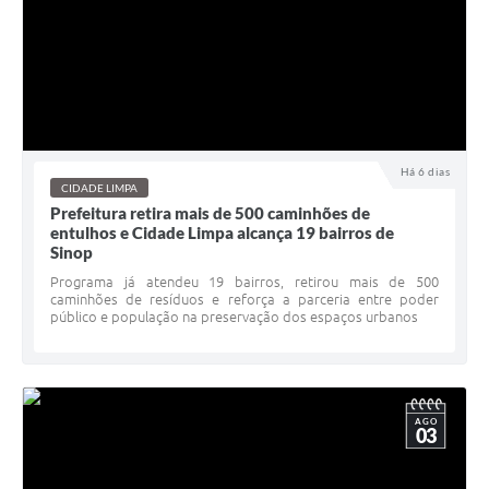
Há 6 dias
CIDADE LIMPA
Prefeitura retira mais de 500 caminhões de
entulhos e Cidade Limpa alcança 19 bairros de
Sinop
Programa já atendeu 19 bairros, retirou mais de 500
caminhões de resíduos e reforça a parceria entre poder
público e população na preservação dos espaços urbanos
AGO
03