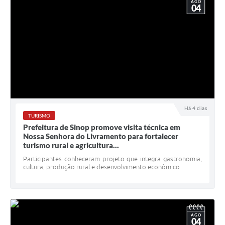
AGO
04
Há 4 dias
TURISMO
Prefeitura de Sinop promove visita técnica em
Nossa Senhora do Livramento para fortalecer
turismo rural e agricultura...
Participantes conheceram projeto que integra gastronomia,
cultura, produção rural e desenvolvimento econômico
AGO
04