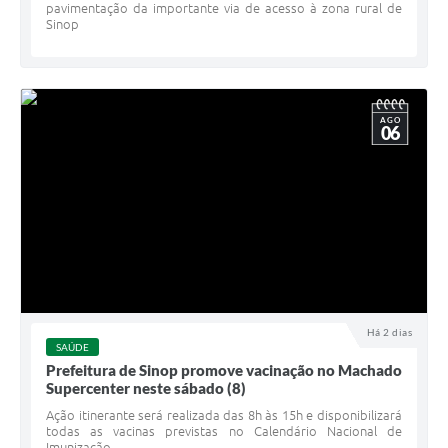
pavimentação da importante via de acesso à zona rural de
Sinop
AGO
06
Há 2 dias
SAÚDE
Prefeitura de Sinop promove vacinação no Machado
Supercenter neste sábado (8)
Ação itinerante será realizada das 8h às 15h e disponibilizará
todas as vacinas previstas no Calendário Nacional de
Imunização