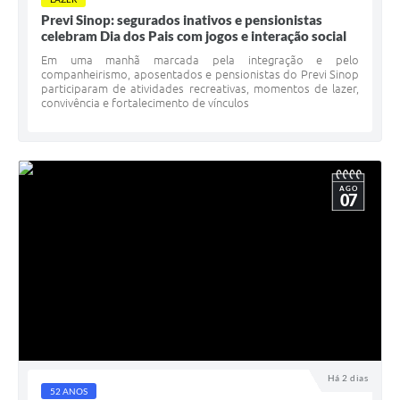
Previ Sinop: segurados inativos e pensionistas
celebram Dia dos Pais com jogos e interação social
Em uma manhã marcada pela integração e pelo
companheirismo, aposentados e pensionistas do Previ Sinop
participaram de atividades recreativas, momentos de lazer,
convivência e fortalecimento de vínculos
AGO
07
Há 2 dias
52 ANOS