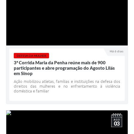
Há 6 dias
DEFESA DA MULHER
3ª Corrida Maria da Penha reúne mais de 900
participantes e abre programação do Agosto Lilás
em Sinop
Ação mobilizou atletas, famílias e instituições na defesa dos
direitos das mulheres e no enfrentamento à violência
doméstica e familiar
AGO
03