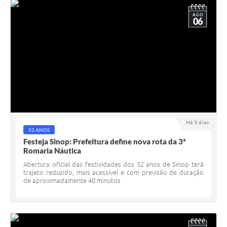
AGO
06
Há 3 dias
52 ANOS
Festeja Sinop: Prefeitura define nova rota da 3ª
Romaria Náutica
Abertura oficial das festividades dos 52 anos de Sinop terá
trajeto reduzido, mais acessível e com previsão de duração
de aproximadamente 40 minutos