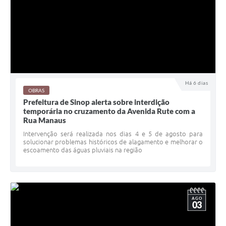
Há 6 dias
OBRAS
Prefeitura de Sinop alerta sobre interdição
temporária no cruzamento da Avenida Rute com a
Rua Manaus
Intervenção será realizada nos dias 4 e 5 de agosto para
solucionar problemas históricos de alagamento e melhorar o
escoamento das águas pluviais na região
AGO
03