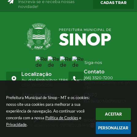
Inscreva-se e receba nossas
CADASTRAR
novidade!
Siga-nos
Contato
Localização
(66) 3520-7200
Av. das Embaúbas, 1386 - Centro
gabinete@sinop.mt.go
CEP: 78550-206
v.br
Atendimento
CNPJ
Prefeitura Municipal de Sinop - MT e os cookies:
Atendimento de Segunda a Sexta-feira, das 7h às 13h
15.024.003/0001-32
nosso site usa cookies para melhorar a sua
experiência de navegação. Ao continuar você
ACEITAR
concorda com a nossa
Política de Cookies
e
Versão do Sistema:
3.5.3 - 19/06/2026
Privacidade
.
Portal atualizado em:
07/08/2026 14:55
Dados Abertos
PERSONALIZAR