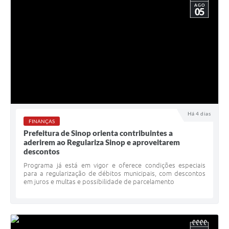
AGO
05
Há 4 dias
FINANÇAS
Prefeitura de Sinop orienta contribuintes a
aderirem ao Regulariza Sinop e aproveitarem
descontos
Programa já está em vigor e oferece condições especiais
para a regularização de débitos municipais, com descontos
em juros e multas e possibilidade de parcelamento