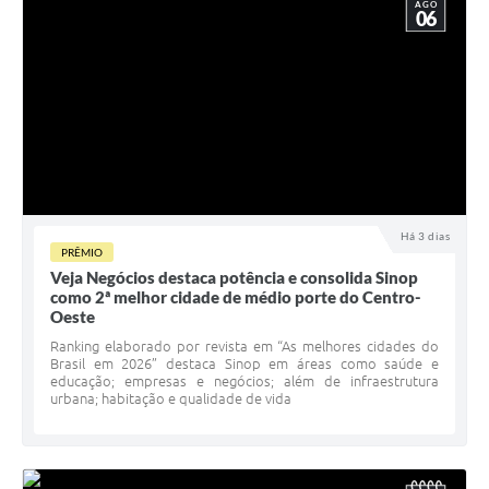
AGO
06
Há 3 dias
PRÊMIO
Veja Negócios destaca potência e consolida Sinop
como 2ª melhor cidade de médio porte do Centro-
Oeste
Ranking elaborado por revista em “As melhores cidades do
Brasil em 2026” destaca Sinop em áreas como saúde e
educação; empresas e negócios; além de infraestrutura
urbana; habitação e qualidade de vida