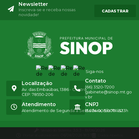
Newsletter
Inscreva-se e receba nossas
CADASTRAR
novidade!
Siga-nos
Contato
Localização
(66) 3520-7200
Av. das Embaúbas, 1386 - Centro
gabinete@sinop.mt.go
CEP: 78550-206
v.br
Atendimento
CNPJ
Atendimento de Segunda a Sexta-feira, das 7h às 13h
15.024.003/0001-32
Versão do Sistema:
3.5.3 - 19/06/2026
Portal atualizado em:
06/08/2026 18:57
Dados Abertos