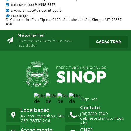
(66) 9-9998-3978
TELEFONE:
smcet@sinop.mt.gov.br
E-MAIL:
ENDEREÇO:
R. Colonizador Ênio Pipino, 2133 - St. Industrial Sul, Sinop - MT, 78557-
460
Newsletter
Inscreva-se e receba nossas
CADASTRAR
novidade!
Siga-nos
Contato
Localização
(66) 3520-7200
Av. das Embaúbas, 1386 - Centro
gabinete@sinop.mt.go
CEP: 78550-206
v.br
Atendimento
CNPJ