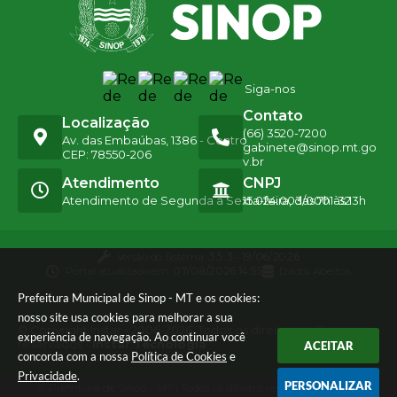
Siga-nos
Contato
Localização
(66) 3520-7200
Av. das Embaúbas, 1386 - Centro
gabinete@sinop.mt.go
CEP: 78550-206
v.br
Atendimento
CNPJ
Atendimento de Segunda a Sexta-feira, das 7h às 13h
15.024.003/0001-32
Versão do Sistema:
3.5.3 - 19/06/2026
Portal atualizado em:
07/08/2026 14:55
Dados Abertos
Prefeitura Municipal de Sinop - MT e os cookies:
nosso site usa cookies para melhorar a sua
© Copyright Instar - 2006-2026. Todos os direitos
experiência de navegação. Ao continuar você
reservados -
Instar Tecnologia
ACEITAR
concorda com a nossa
Política de Cookies
e
Privacidade
.
PERSONALIZAR