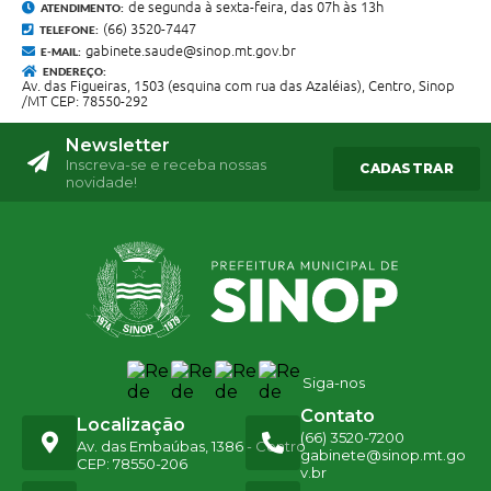
de segunda à sexta-feira, das 07h às 13h
ATENDIMENTO:
(66) 3520-7447
TELEFONE:
gabinete.saude@sinop.mt.gov.br
E-MAIL:
ENDEREÇO:
Av. das Figueiras, 1503 (esquina com rua das Azaléias), Centro, Sinop
/MT CEP: 78550-292
Newsletter
Inscreva-se e receba nossas
CADASTRAR
novidade!
Siga-nos
Contato
Localização
(66) 3520-7200
Av. das Embaúbas, 1386 - Centro
gabinete@sinop.mt.go
CEP: 78550-206
v.br