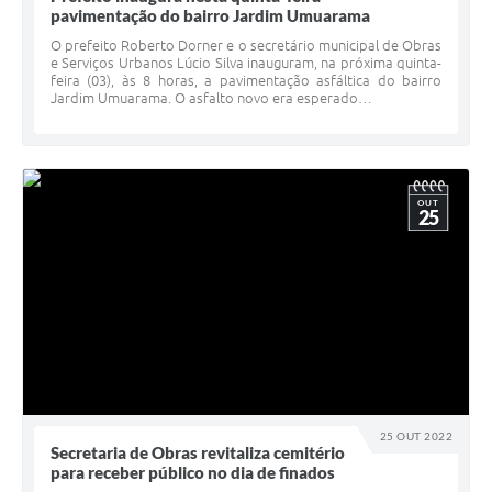
pavimentação do bairro Jardim Umuarama
O prefeito Roberto Dorner e o secretário municipal de Obras
e Serviços Urbanos Lúcio Silva inauguram, na próxima quinta-
feira (03), às 8 horas, a pavimentação asfáltica do bairro
Jardim Umuarama. O asfalto novo era esperado…
OUT
25
25 OUT 2022
Secretaria de Obras revitaliza cemitério
para receber público no dia de finados