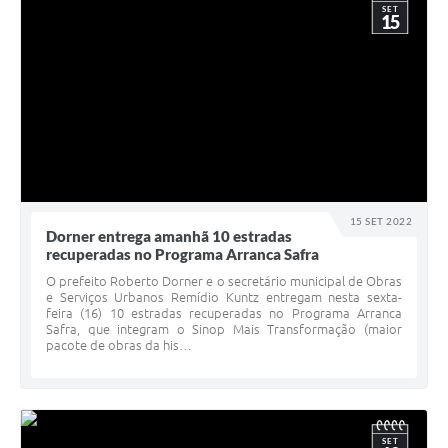
SET
15
15 SET 2022
Dorner entrega amanhã 10 estradas
recuperadas no Programa Arranca Safra
O prefeito Roberto Dorner e o secretário municipal de Obras
e Serviços Urbanos Remídio Kuntz entregam nesta sexta-
feira (16) 10 estradas recuperadas no Programa Arranca
Safra, que integram o Sinop Mais Transformação (maior
pacote de obras da his…
SET