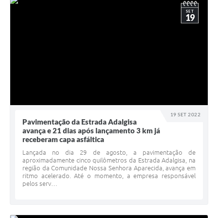
SET
19
19 SET 2022
Pavimentação da Estrada Adalgisa
avança e 21 dias após lançamento 3 km já
receberam capa asfáltica
Lançada no dia 29 de agosto, a pavimentação de
aproximadamente cinco quilômetros da Estrada Adalgisa, na
região da Comunidade Nossa Senhora Aparecida, avança em
ritmo acelerado. Até o momento, a empresa responsável
pelos serv…