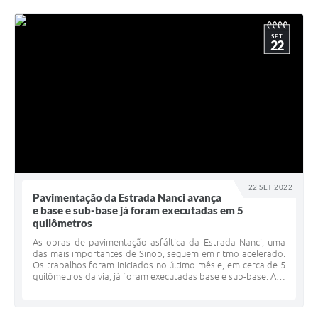
SET
22
22 SET 2022
Pavimentação da Estrada Nanci avança
e base e sub-base já foram executadas em 5
quilômetros
As obras de pavimentação asfáltica da Estrada Nanci, uma
das mais importantes de Sinop, seguem em ritmo acelerado.
Os trabalhos foram iniciados no último mês e, em cerca de 5
quilômetros da via, já foram executadas base e sub-base. A…