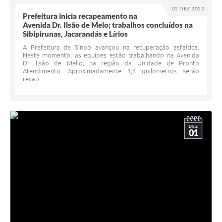
02 DEZ 2022
Prefeitura inicia recapeamento na
Avenida Dr. Ilsão de Melo; trabalhos concluídos na
Sibipirunas, Jacarandás e Lírios
A Prefeitura de Sinop avançou na recuperação asfáltica.
Neste momento, as equipes estão trabalhando na Avenida
Dr. Ilsão de Mello, na região da Unidade de Pronto
Atendimento. Aproximadamente 1,4 quilômetros serão
recap…
DEZ
01