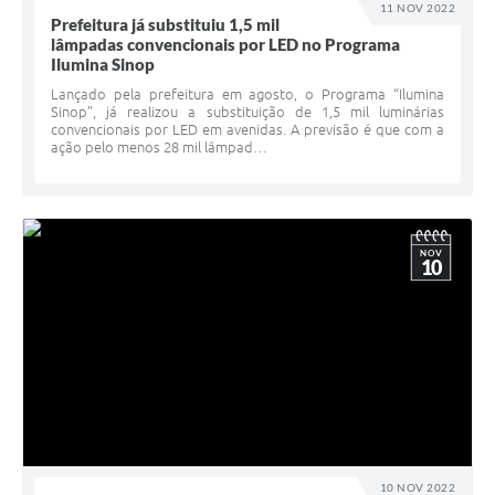
11 NOV 2022
Prefeitura já substituiu 1,5 mil
lâmpadas convencionais por LED no Programa
Ilumina Sinop
Lançado pela prefeitura em agosto, o Programa “Ilumina
Sinop”, já realizou a substituição de 1,5 mil luminárias
convencionais por LED em avenidas. A previsão é que com a
ação pelo menos 28 mil lâmpad…
NOV
10
10 NOV 2022