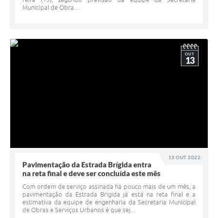
Municipal de Obra…
OUT
13
13 OUT 2022
Pavimentação da Estrada Brígida entra
na reta final e deve ser concluída este mês
Com ordem de serviço assinada há pouco mais de um mês, a
pavimentação da Estrada Brígida já está na reta final e a
estimativa da equipe de engenharia da Secretaria Municipal
de Obras e Serviços Urbanos é que sej…