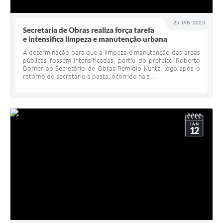
25 JAN 2023
Secretaria de Obras realiza força tarefa
e intensifica limpeza e manutenção urbana
A determinação para que a limpeza e manutenção das áreas
públicas fossem intensificadas, partiu do prefeito Roberto
Dorner ao Secretário de Obras Remidio Kuntz, logo após o
retorno do secretário a pasta, ocorrido na s…
JAN
12