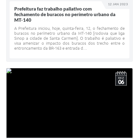
12 JAN 2023
Prefeitura faz trabalho paliativo com
fechamento de buracos no perímetro urbano da
MT-140
A Prefeitura iniciou, hoje, quinta-feira, 12, o fechamento de
buracos no perímetro urbano da MT-140 [rodovia que liga
Sinop a cidade de Santa Carmem]. O trabalho é paliativo e
visa amenizar o impacto dos buracos dos trecho entre o
entroncamento da BR-163 e entrada d…
DEZ
06