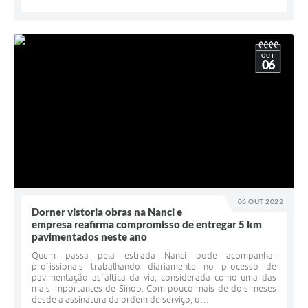
OUT
06
06 OUT 2022
Dorner vistoria obras na Nanci e
empresa reafirma compromisso de entregar 5 km
pavimentados neste ano
Quem passa pela estrada Nanci pode acompanhar
profissionais trabalhando diariamente no processo de
pavimentação asfáltica da via, considerada como uma das
mais importantes de Sinop. Com pouco mais de dois meses
desde a assinatura da ordem de serviço, o…