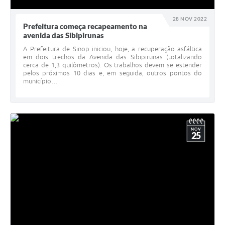
28 NOV 2022
Prefeitura começa recapeamento na
avenida das Sibipirunas
A Prefeitura de Sinop iniciou, hoje, a recuperação asfáltica
em dois trechos da Avenida das Sibipirunas (totalizando
cerca de 1,3 quilômetros). Os trabalhos devem se estender
pelos próximos 10 dias e, em seguida, outros pontos do
município…
NOV
25