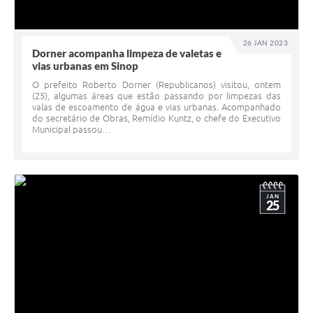
26 JAN 2023
Dorner acompanha limpeza de valetas e
vias urbanas em Sinop
O prefeito Roberto Dorner (Republicanos) visitou, ontem
(25), algumas áreas que estão passando por limpezas das
valas de escoamento de água e vias urbanas. Acompanhado
do secretário de Obras, Remídio Kuntz, o chefe do Executivo
Municipal passou…
JAN
25