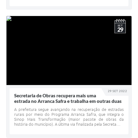
SET
29
29 SET 2022
Secretaria de Obras recupera mais uma
estrada no Arranca Safra e trabalha em outras duas
A prefeitura segue avançando na recuperação de estradas
rurais por meio do Programa Arranca Safra, que integra o
Sinop Mais Transformação (maior pacote de obras da
história do município). A última via finalizada pela Secreta…