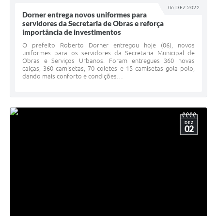
06 DEZ 2022
Dorner entrega novos uniformes para
servidores da Secretaria de Obras e reforça
importância de investimentos
O prefeito Roberto Dorner entregou hoje (06), novos
uniformes para os servidores da Secretaria Municipal de
Obras e Serviços Urbanos. Foram entregues 360 novas
calças, 360 camisetas, 70 coletes e 15 camisetas gola polo,
dando mais conforto e condições…
DEZ
02