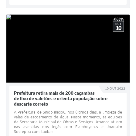
OUT
10
10 OUT 2022
Prefeitura retira mais de 200 caçambas
de lixo de valetões e orienta população sobre
descarte correto
A Prefeitura de Sinop iniciou, nos últimos dias, a limpeza de
valas de escoamento de água. Neste momento, as equipes
da Secretaria Municipal de Obras e Serviços Urbanos atuam
nas avenidas dos Ingás com Flamboyants e Joaquim
Socreppa com Itaúbas.…