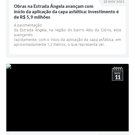
22 NOV 2022
Obras na Estrada Ângela avançam com
início da aplicação da capa asfáltica: investimento é
de R$ 5,9 milhões
A pavimentação
da Estrada Ângela, na região do bairro Alto da Glória, está
avançando
rapidamente, com o início da aplicação da capa asfáltica, em
aproximadamente 1,2 metros, o que representa cer…
NOV
11