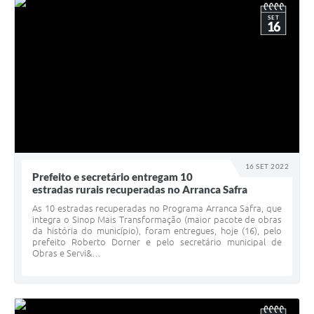
SET
16
16 SET 2022
Prefeito e secretário entregam 10
estradas rurais recuperadas no Arranca Safra
As 10 estradas recuperadas no Programa Arranca Safra, que
integra o Sinop Mais Transformação (maior pacote de obras
da história do município), foram entregues, hoje (16), pelo
prefeito Roberto Dorner e pelo secretário municipal de
Obras e Servi&…