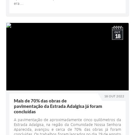
era…
OUT
18
18 OUT 2022
Mais de 70% das obras de
pavimentação da Estrada Adalgisa já foram
concluídas
A pavimentação de aproximadamente cinco quilômetros da
Estrada Adalgisa, na região da Comunidade Nossa Senhora
Aparecida, avançou e cerca de 70% das obras já foram
concluídas. Os trabalhos foram lançados no dia 29 de agosto