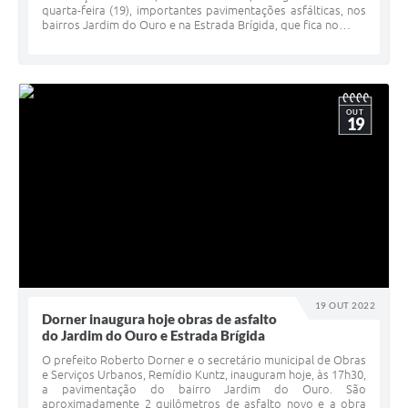
quarta-feira (19), importantes pavimentações asfálticas, nos
bairros Jardim do Ouro e na Estrada Brígida, que fica no…
OUT
19
19 OUT 2022
Dorner inaugura hoje obras de asfalto
do Jardim do Ouro e Estrada Brígida
O prefeito Roberto Dorner e o secretário municipal de Obras
e Serviços Urbanos, Remídio Kuntz, inauguram hoje, às 17h30,
a pavimentação do bairro Jardim do Ouro. São
aproximadamente 2 quilômetros de asfalto novo e a obra