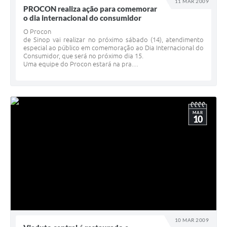
11 MAR 2009
PROCON realiza ação para comemorar
o dia internacional do consumidor
O Procon
de Sinop vai realizar no próximo sábado (14), atendimento
especial ao público em comemoração ao Dia Internacional do
Consumidor, que será no próximo dia 15.
Uma equipe do Procon estará na pra…
MAR
10
10 MAR 2009