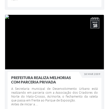
MAR
18
18 MAR 2009
PREFEITURA REALIZA MELHORIAS
COM PARCERIA PRIVADA
A Secretaria municipal de Desenvolvimento Urbano está
realizando em parceria com a Associação dos Criadores do
Norte do Mato-Grosso, Acrinorte, o fechamento da valeta
que passa em frente ao Parque de Exposição.
Antes de iniciar a…