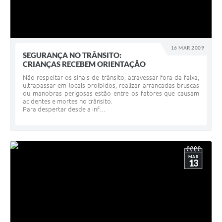
16 MAR 2009
SEGURANÇA NO TRÂNSITO:
CRIANÇAS RECEBEM ORIENTAÇÃO
Não respeitar os sinais de trânsito, atravessar fora da faixa,
ultrapassar em locais proibidos, realizar arrancadas bruscas
ou manobras perigosas estão entre os fatores que causam
acidentes e mortes no trânsito.
Para despertar desde a inf…
MAR
13