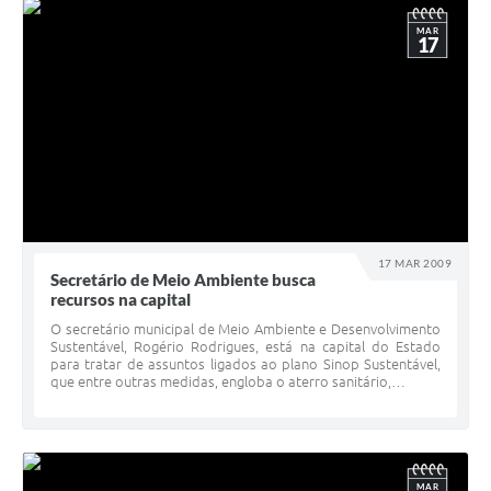
MAR
17
17 MAR 2009
Secretário de Meio Ambiente busca
recursos na capital
O secretário municipal de Meio Ambiente e Desenvolvimento
Sustentável, Rogério Rodrigues, está na capital do Estado
para tratar de assuntos ligados ao plano Sinop Sustentável,
que entre outras medidas, engloba o aterro sanitário,…
MAR