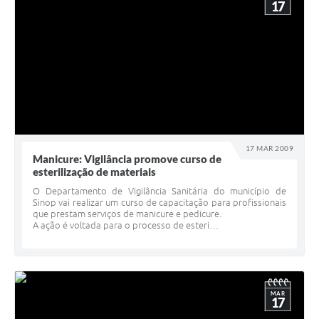
17
17 MAR 2009
Manicure: Vigilância promove curso de
esterilização de materiais
O Departamento de Vigilância Sanitária do município de
Sinop vai realizar um curso de capacitação para profissionais
que prestam serviços de manicure e pedicure.
A ação é voltada para o processo de esteri…
MAR
17