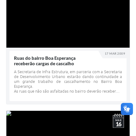
17 MAR 2009
Ruas do bairro Boa Esperança
receberão cargas de cascalho
A Secretaria de Infra Estrutura, em parceria com a Secretaria
de Desenvolvimento Urbano estarão dando continuidade a
um grande trabalho de cascalhamento no Bairro Boa
Esperança.
As ruas que não são asfaltadas no bairro deverão receber…
MAR
16