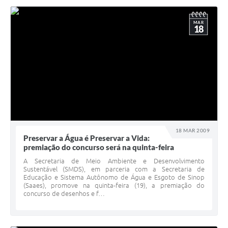
MAR
18
18 MAR 2009
Preservar a Água é Preservar a Vida:
premiação do concurso será na quinta-feira
A Secretaria de Meio Ambiente e Desenvolvimento
Sustentável (SMDS), em parceria com a Secretaria de
Educação e Sistema Autônomo de Água e Esgoto de Sinop
(Saaes), promove na quinta-feira (19), a premiação do
concurso de desenhos e f…