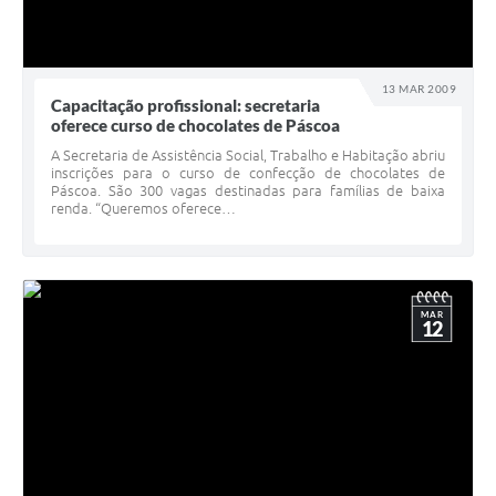
13 MAR 2009
Capacitação profissional: secretaria
oferece curso de chocolates de Páscoa
A Secretaria de Assistência Social, Trabalho e Habitação abriu
inscrições para o curso de confecção de chocolates de
Páscoa. São 300 vagas destinadas para famílias de baixa
renda. “Queremos oferece…
MAR
12