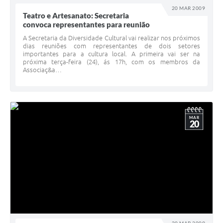
20 MAR 2009
Teatro e Artesanato: Secretaria
convoca representantes para reunião
A Secretaria da Diversidade Cultural vai realizar nos próximos
dias reuniões com representantes de dois setores
importantes para a cultura local. A primeira vai ser na
próxima terça-feira (24), ás 17h, com os membros da
Associaç&a…
MAR
20
20 MAR 2009