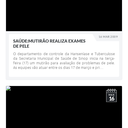
16 MAR 2009
SAÚDE:MUTIRÃO REALIZA EXAMES
DE PELE
O departamento de controle da Hanseníase e Tuberculose
da Secretaria Municipal de Saúde de Sinop inicia na terça-
feira (17) um mutirão para avaliação de problemas de pele.
As equipes vão atuar entre os dias 17 de março e pri…
MAR
16