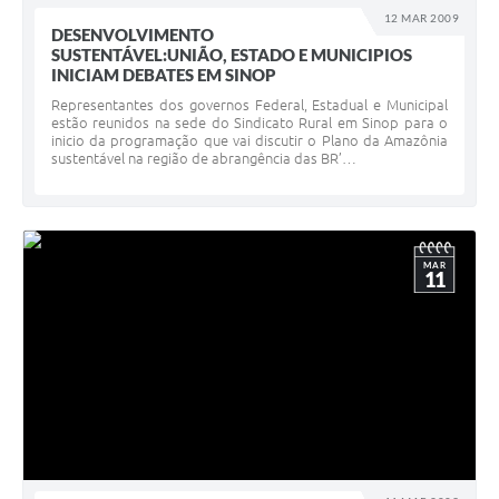
12 MAR 2009
DESENVOLVIMENTO
SUSTENTÁVEL:UNIÃO, ESTADO E MUNICIPIOS
INICIAM DEBATES EM SINOP
Representantes dos governos Federal, Estadual e Municipal
estão reunidos na sede do Sindicato Rural em Sinop para o
inicio da programação que vai discutir o Plano da Amazônia
sustentável na região de abrangência das BR’…
MAR
11