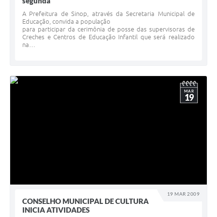
segunda
A Prefeitura de Sinop, através da Secretaria Municipal de
Educação, convida a população
para participar da cerimônia de posse das supervisoras de
Creches e Centros de Educação Infantil que será realizado
na…
MAR
19
19 MAR 2009
CONSELHO MUNICIPAL DE CULTURA
INICIA ATIVIDADES