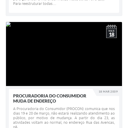
Para reestruturar todas…
MAR
18
18 MAR 2009
PROCURADORIA DO CONSUMIDOR
MUDA DE ENDEREÇO
A Procuradoria do Consumidor (PROCON) comunica que nos
dias 19 e 20 de março, não estará realizando atendimento ao
público, por motivo de mudança. A partir do dia 23, as
atividades voltam ao normal, no endereço Rua das Avencas,
n&…