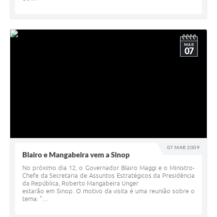
MAR
07
07 MAR 2009
Blairo e Mangabeira vem a Sinop
No próximo dia 12, o Governador Blairo Maggi e o Ministro-
Chefe da Secretaria de Assuntos Estratégicos da Presidência
da República, Roberto Mangabeira Unger
estarão em Sinop. O motivo da visita é uma reunião sobre o
tema: "…