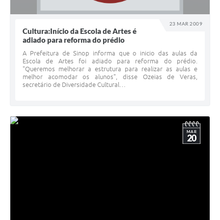
23 MAR 2009
Cultura:Início da Escola de Artes é
adiado para reforma do prédio
A Prefeitura de Sinop informa que o inicio das aulas da
Escola de Artes foi adiado para reforma do prédio.
"Queremos melhorar a estrutura para realizar as aulas e
melhor acomodar os alunos", disse Ozeias de Veras,
secretário de Diversidade Cultural…
MAR
20