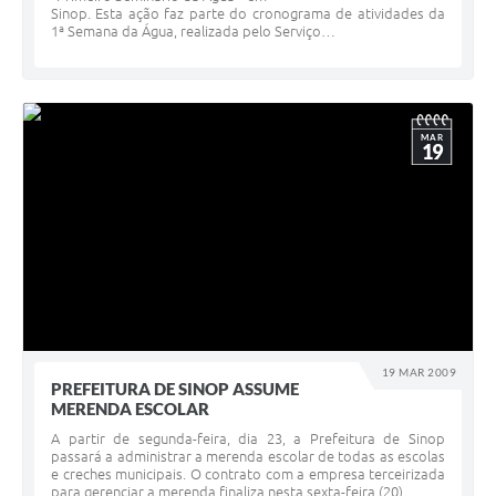
Sinop. Esta ação faz parte do cronograma de atividades da
1ª Semana da Água, realizada pelo Serviço…
MAR
19
19 MAR 2009
PREFEITURA DE SINOP ASSUME
MERENDA ESCOLAR
A partir de segunda-feira, dia 23, a Prefeitura de Sinop
passará a administrar a merenda escolar de todas as escolas
e creches municipais. O contrato com a empresa terceirizada
para gerenciar a merenda finaliza nesta sexta-feira (20).