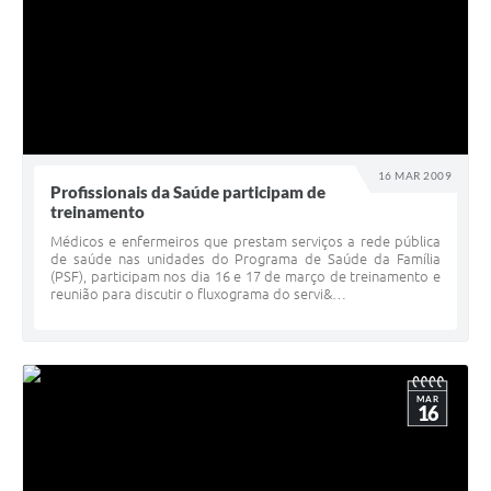
16 MAR 2009
Profissionais da Saúde participam de
treinamento
Médicos e enfermeiros que prestam serviços a rede pública
de saúde nas unidades do Programa de Saúde da Família
(PSF), participam nos dia 16 e 17 de março de treinamento e
reunião para discutir o fluxograma do servi&…
MAR
16