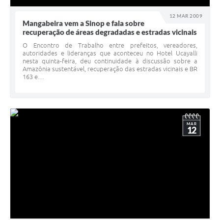
12 MAR 2009
Mangabeira vem a Sinop e fala sobre
recuperação de áreas degradadas e estradas vicinais
O Encontro de Trabalho entre prefeitos, vereadores,
autoridades e lideranças que aconteceu no Hotel Ucayalli
nesta quinta-feira, deu continuidade à discussão sobre a
Amazônia sustentável, recuperação das estradas vicinais e BR
163 e…
MAR
12