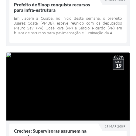
Prefeito de Sinop conquista recursos
para infra-estrutura
Em viagem a Cuiabá, no início desta semana, o prefeito
Juarez Costa (PMDB), esteve reunido com os deputados
Mauro Savi (PR), José Riva (PP) e Sérgio Ricardo (PR) em
busca de recursos para pavimentação e iluminação da A…
MAR
19
19 MAR 2009
Creches: Supervisoras assumem na