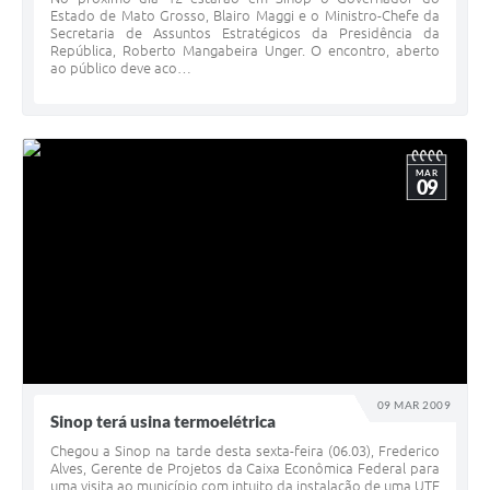
Estado de Mato Grosso, Blairo Maggi e o Ministro-Chefe da
Secretaria de Assuntos Estratégicos da Presidência da
República, Roberto Mangabeira Unger. O encontro, aberto
ao público deve aco…
MAR
09
09 MAR 2009
Sinop terá usina termoelétrica
Chegou a Sinop na tarde desta sexta-feira (06.03), Frederico
Alves, Gerente de Projetos da Caixa Econômica Federal para
uma visita ao município com intuito da instalação de uma UTE