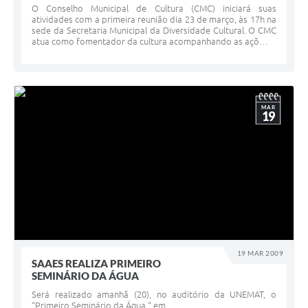
O Conselho Municipal de Cultura (CMC) iniciará suas
atividades com a primeira reunião dia 23 de março, às 17h na
sede da Secretaria Municipal da Diversidade Cultural. O CMC
atua como fomentador da cultura acompanhando as açõ…
MAR
19
19 MAR 2009
SAAES REALIZA PRIMEIRO
SEMINÁRIO DA ÁGUA
Será realizado amanhã (20), no auditório da UNEMAT, o
“Primeiro Seminário da Água “ em