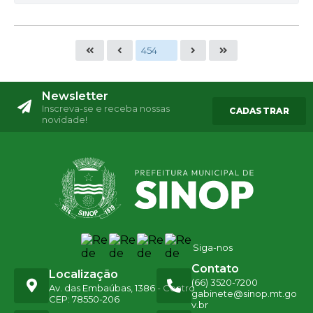
Newsletter
Inscreva-se e receba nossas
CADASTRAR
novidade!
Siga-nos
Contato
Localização
(66) 3520-7200
Av. das Embaúbas, 1386 - Centro
gabinete@sinop.mt.go
CEP: 78550-206
v.br