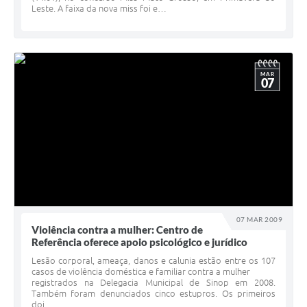
Leste. A faixa da nova miss foi e…
MAR
07
07 MAR 2009
Violência contra a mulher: Centro de
Referência oferece apoio psicológico e jurídico
Lesão corporal, ameaça, danos e calunia estão entre os 107
casos de violência doméstica e familiar contra a mulher
registrados na Delegacia Municipal de Sinop em 2008.
Também foram denunciados cinco estupros. Os primeiros
doi…