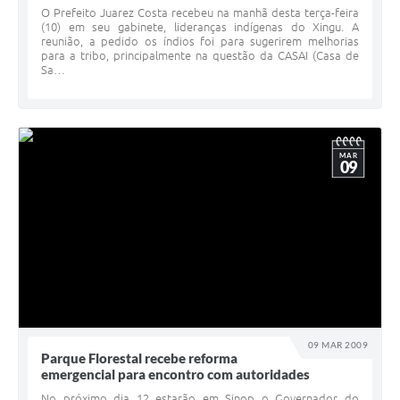
O Prefeito Juarez Costa recebeu na manhã desta terça-feira
(10) em seu gabinete, lideranças indígenas do Xingu. A
reunião, a pedido os índios foi para sugerirem melhorias
para a tribo, principalmente na questão da CASAI (Casa de
Sa…
MAR
09
09 MAR 2009
Parque Florestal recebe reforma
emergencial para encontro com autoridades
No próximo dia 12 estarão em Sinop o Governador do