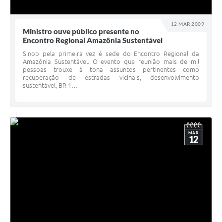
12 MAR 2009
Ministro ouve público presente no
Encontro Regional Amazônia Sustentável
Sinop pela primeira vez é sede do Encontro Regional da
Amazônia Sustentável. O evento que reunião mais de mil
pessoas trouxe à tona assuntos pertinentes como
recuperação de estradas vicinais, desenvolvimento
sustentável, BR 1…
MAR
12