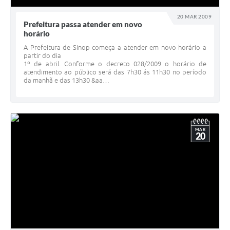
20 MAR 2009
Prefeitura passa atender em novo
horário
A Prefeitura de Sinop começa a atender em novo horário a
partir do dia
1º de abril. Conforme o decreto 028/2009 o horário de
atendimento ao público será das 7h30 ás 11h30 no período
da manhã e das 13h30 &aa…
MAR
20