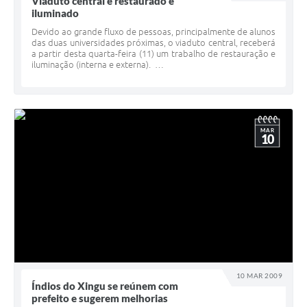
Viaduto central é restaurado e
iluminado
Devido ao grande fluxo de pessoas, principalmente de alunos
das duas universidades próximas, o viaduto central, receberá
a partir desta quarta-feira (11) um trabalho de restauração e
iluminação (interna e externa). …
MAR
10
10 MAR 2009
Índios do Xingu se reúnem com
prefeito e sugerem melhorias