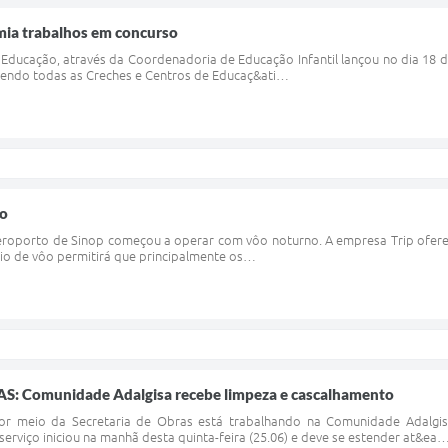
mia trabalhos em concurso
 Educação, através da Coordenadoria de Educação Infantil lançou no dia 18 de
vendo todas as Creches e Centros de Educaç&ati…
no
 Aeroporto de Sinop começou a operar com vôo noturno. A empresa Trip ofer
rio de vôo permitirá que principalmente os…
: Comunidade Adalgisa recebe limpeza e cascalhamento
por meio da Secretaria de Obras está trabalhando na Comunidade Adalgi
serviço iniciou na manhã desta quinta-feira (25.06) e deve se estender at&ea