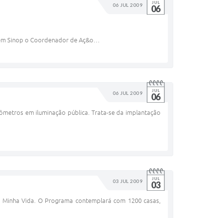
JUL
06 JUL 2009
06
te em Sinop o Coordenador de Aç&o…
JUL
06 JUL 2009
06
lômetros em iluminação pública. Trata-se da implantação
JUL
03 JUL 2009
03
a, Minha Vida. O Programa contemplará com 1200 casas,