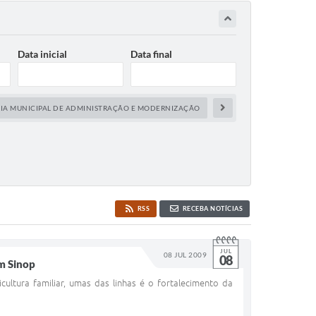
Data inicial
Data final
RIA MUNICIPAL DE ADMINISTRAÇÃO E MODERNIZAÇÃO
SECRETARIA MUNICIPAL DE
RSS
RECEBA NOTÍCIAS
JUL
08 JUL 2009
08
em Sinop
ultura familiar, umas das linhas é o fortalecimento da