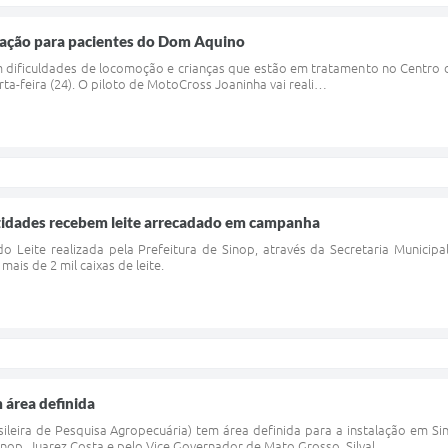
tação para pacientes do Dom Aquino
 dificuldades de locomoção e crianças que estão em tratamento no Centro 
rta-feira (24). O piloto de MotoCross Joaninha vai reali…
ntidades recebem leite arrecadado em campanha
o Leite realizada pela Prefeitura de Sinop, através da Secretaria Municipal
ais de 2 mil caixas de leite.
 área definida
leira de Pesquisa Agropecuária) tem área definida para a instalação em Si
Sinop, Juarez Costa e pelo Vice Governador de Mato Grosso, Silval…