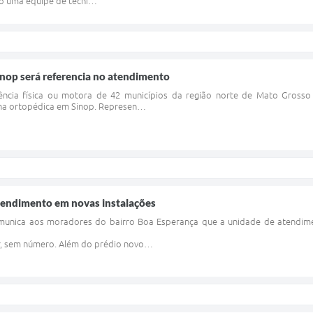
ho uma equipe de técni…
inop será referencia no atendimento
ência física ou motora de 42 municípios da região norte de Mato Grosso 
ina ortopédica em Sinop. Represen…
tendimento em novas instalações
omunica aos moradores do bairro Boa Esperança que a unidade de atendim
er, sem número. Além do prédio novo…