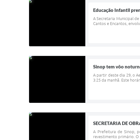
Educação Infantil pre
A Secretaria Municipal de
Cantos e Encantos, envol
Sinop tem vôo notur
A partir deste dia 29, o
3:25 da manhã. Este horá
SECRETARIA DE OBRAS
A Prefeitura de Sinop, 
revestimento primário. O 