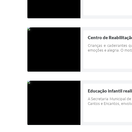
Centro de Reabilitaçã
Crianças e cadeirantes 
emoções e alegria. O mot
Educação infantil real
A Secretaria Municipal de
Cantos e Encantos, envol