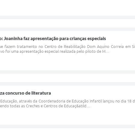
o: Joaninha faz apresentação para crianças especiais
que fazem tratamento no Centro de Reabilitação Dom Aquino Correia em Si
ivo foi uma apresentação especial realizada pelo piloto de M…
iza concurso de literatura
 Educação, através da Coordenadoria de Educação Infantil lançou no dia 18 de
vendo todas as Creches e Centros de Educaç&atild…