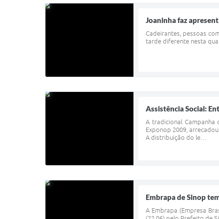
Joaninha faz apresen
Cadeirantes, pessoas com
tarde diferente nesta qua
Assistência Social: E
A tradicional Campanha d
Exponop 2009, arrecadou m
A distribuição do le…
Embrapa de Sinop tem
A Embrapa (Empresa Brasi
(22.06) pelo Prefeito de 