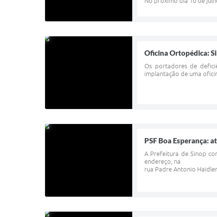
No próximo dia 10 de jul
Oficina Ortopédica: S
Os portadores de defici
implantação de uma ofic
PSF Boa Esperança: a
A Prefeitura de Sinop c
endereço, na
rua Padre Antonio Haidl