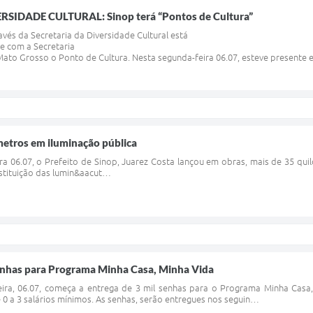
SIDADE CULTURAL: Sinop terá “Pontos de Cultura”
avés da Secretaria da Diversidade Cultural está
e com a Secretaria
Mato Grosso o Ponto de Cultura. Nesta segunda-feira 06.07, esteve presen
metros em iluminação pública
a 06.07, o Prefeito de Sinop, Juarez Costa lançou em obras, mais de 35 qui
bstituição das lumin&aacut…
nhas para Programa Minha Casa, Minha Vida
feira, 06.07, começa a entrega de 3 mil senhas para o Programa Minha Cas
 0 a 3 salários mínimos. As senhas, serão entregues nos seguin…