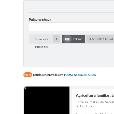
Palavra-chave
O que está
TODAS
OUVIDORIA GERAL
buscando?
notícias encontradas em
TODAS AS SECRETARIAS
13670
Agricultura familiar:
Entre as metas da Secret
fruticultura.