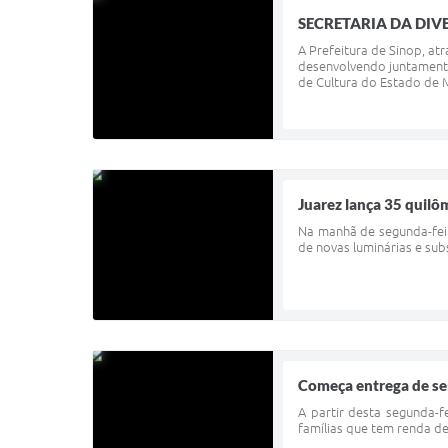
SECRETARIA DA DIVER
A Prefeitura de Sinop, atr
desenvolvendo juntament
de Cultura do Estado de 
Juarez lança 35 quilô
Na manhã de segunda-feir
de novas luminárias e su
Começa entrega de se
A partir desta segunda-
famílias que tem renda de