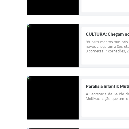
CULTURA: Chegam novo
98 instrumentos musicais
novos chegaram à Secretari
3 cornetas, 7 cornetões, 
Paralisia infantil: Mu
A Secretaria de Saúde de
Multivacinação que tem o 