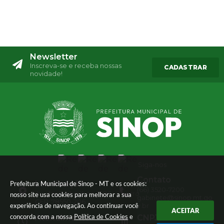
Newsletter
Inscreva-se e receba nossas
CADASTRAR
novidade!
Siga-nos
Contato
Localização
Prefeitura Municipal de Sinop - MT e os cookies:
(66) 3520-7200
Av. das Embaúbas, 1386 - Centro
nosso site usa cookies para melhorar a sua
gabinete@sinop.mt.go
CEP: 78550-206
experiência de navegação. Ao continuar você
v.br
ACEITAR
concorda com a nossa
Política de Cookies
e
Atendimento
CNPJ