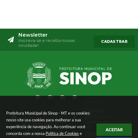
Newsletter
Inscreva-se e receba nossas
CADASTRAR
novidade!
Siga-nos
Contato
Localização
Prefeitura Municipal de Sinop - MT e os cookies:
(66) 3520-7200
Av. das Embaúbas, 1386 - Centro
nosso site usa cookies para melhorar a sua
gabinete@sinop.mt.go
CEP: 78550-206
experiência de navegação. Ao continuar você
v.br
ACEITAR
concorda com a nossa
Política de Cookies
e
Atendimento
CNPJ