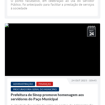
O ponto facultativo, em celebração ao Dia do Servidor
Público, foi antecipado para facilitar a prestação de serviços
à sociedade
OUT
24
24 OUT 2025 - 10h45
ADMINISTRAÇÃO
FINANÇAS
PROCURADORIA GERAL DO MUNICÍPIO
Prefeitura de Sinop promove homenagem aos
servidores do Paço Municipal