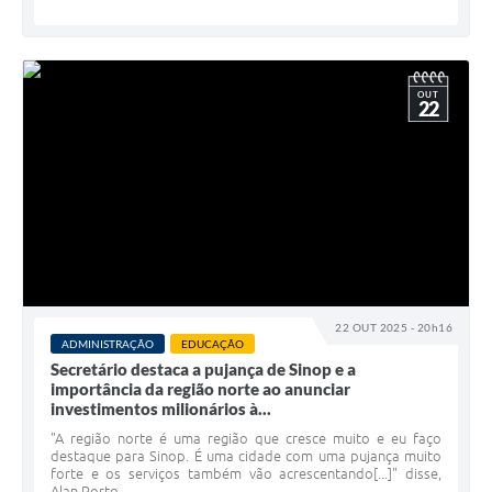
OUT
22
22 OUT 2025 - 20h16
ADMINISTRAÇÃO
EDUCAÇÃO
Secretário destaca a pujança de Sinop e a
importância da região norte ao anunciar
investimentos milionários à...
"A região norte é uma região que cresce muito e eu faço
destaque para Sinop. É uma cidade com uma pujança muito
forte e os serviços também vão acrescentando[...]" disse,
Alan Porto