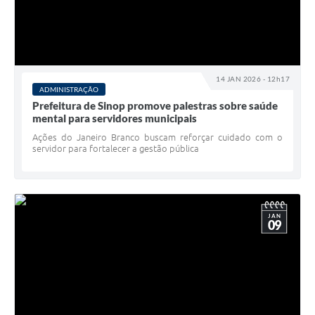
14 JAN 2026 - 12h17
ADMINISTRAÇÃO
Prefeitura de Sinop promove palestras sobre saúde
mental para servidores municipais
Ações do Janeiro Branco buscam reforçar cuidado com o
servidor para fortalecer a gestão pública
JAN
09