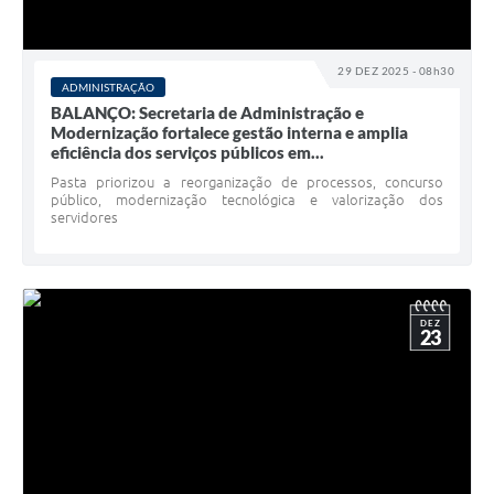
29 DEZ 2025 - 08h30
ADMINISTRAÇÃO
BALANÇO: Secretaria de Administração e
Modernização fortalece gestão interna e amplia
eficiência dos serviços públicos em...
Pasta priorizou a reorganização de processos, concurso
público, modernização tecnológica e valorização dos
servidores
DEZ
23