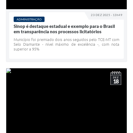
23 DEZ 2025 - 13h49
ADMINISTRAÇÃO
Sinop é destaque estadual e exemplo para o Brasil
em transparência nos processos licitatórios
Município foi premiado dois anos seguidos pelo TCE-MT com
Selo Diamante - nível máximo de excelência -, com nota
superior a 95%
DEZ
18