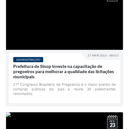
27 MAR 2026 - 08h53
ADMINISTRAÇÃO
Prefeitura de Sinop investe na capacitação de
pregoeiros para melhorar a qualidade das licitações
municipais
21º Congresso Brasileiro de Pregoeiros é o maior evento de
compras públicas do país e reúne 30 palestrantes
renomados
FEV
23