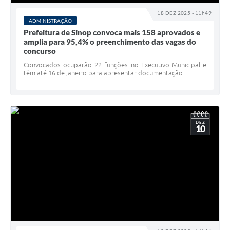
18 DEZ 2025 - 11h49
ADMINISTRAÇÃO
Prefeitura de Sinop convoca mais 158 aprovados e
amplia para 95,4% o preenchimento das vagas do
concurso
Convocados ocuparão 22 funções no Executivo Municipal e
têm até 16 de janeiro para apresentar documentação
DEZ
10