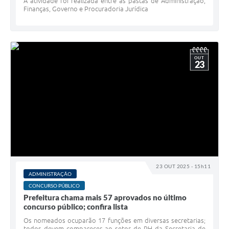
A atividade foi realizada entre as pastas de Administração,
Finanças, Governo e Procuradoria Jurídica
OUT
23
23 OUT 2025 - 15h11
ADMINISTRAÇÃO
CONCURSO PÚBLICO
Prefeitura chama mais 57 aprovados no último
concurso público; confira lista
Os nomeados ocuparão 17 funções em diversas secretarias;
todos devem comparecer ao setor de RH da Secretaria de