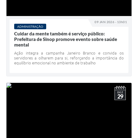
09 JAN 2026 - 13h01
ADMINISTRAÇÃO
Cuidar da mente também é serviço público:
Prefeitura de Sinop promove evento sobre saúde
mental
Ação integra a campanha Janeiro Branco e convida os
servidores a olharem para si, reforçando a importância do
equilíbrio emocional no ambiente de trabalho
DEZ
29