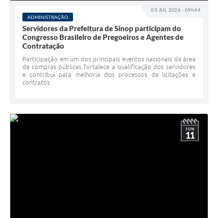
03 JUL 2026 - 09h44
ADMINISTRAÇÃO
Servidores da Prefeitura de Sinop participam do
Congresso Brasileiro de Pregoeiros e Agentes de
Contratação
Participação em um dos principais eventos nacionais da área
de compras públicas fortalece a qualificação dos servidores
e contribui para melhoria dos processos de licitações e
contratos
JUN
11