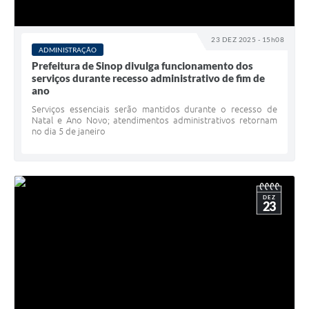
23 DEZ 2025 - 15h08
ADMINISTRAÇÃO
Prefeitura de Sinop divulga funcionamento dos
serviços durante recesso administrativo de fim de
ano
Serviços essenciais serão mantidos durante o recesso de
Natal e Ano Novo; atendimentos administrativos retornam
no dia 5 de janeiro
DEZ
23