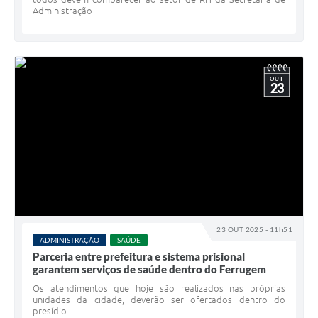
Administração
OUT
23
23 OUT 2025 - 11h51
ADMINISTRAÇÃO
SAÚDE
Parceria entre prefeitura e sistema prisional
garantem serviços de saúde dentro do Ferrugem
Os atendimentos que hoje são realizados nas próprias
unidades da cidade, deverão ser ofertados dentro do
presídio