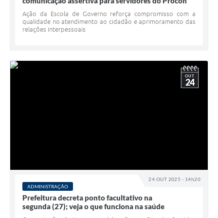
comunicação assertiva para servidores do Procon
Ação da Escola de Governo reforça compromisso com a
qualidade no atendimento ao cidadão e aprimoramento das
relações interpessoais
OUT
24
24 OUT 2025 - 14h20
ADMINISTRAÇÃO
Prefeitura decreta ponto facultativo na
segunda (27); veja o que funciona na saúde