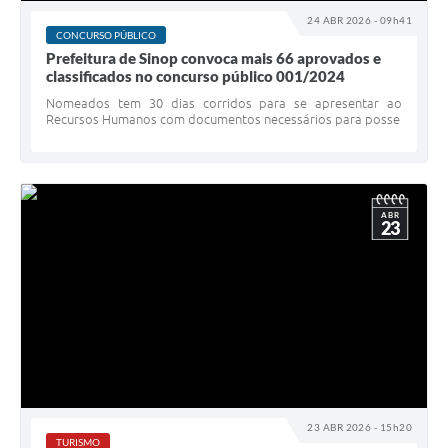
24 ABR 2026 - 09h41
CONCURSO PÚBLICO
Prefeitura de Sinop convoca mais 66 aprovados e
classificados no concurso público 001/2024
Nomeados tem 30 dias corridos para se apresentar ao
Recursos Humanos com documentos necessários para posse
ABR
23
23 ABR 2026 - 15h20
TURISMO