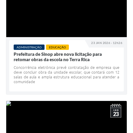
23 JAN 2026 - 12h26
ADMINISTRAÇÃO
EDUCAÇÃO
Prefeitura de Sinop abre nova licitação para
retomar obras da escola no Terra Rica
Concorrência eletrônica prevê contratação de empresa que
deve concluir obra da unidade escolar, que contará com 12
salas de aula e ampla estrutura educacional para atender a
comunidade
JAN
23