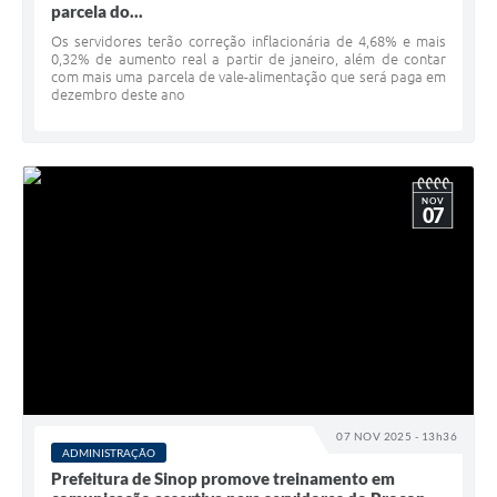
parcela do...
Os servidores terão correção inflacionária de 4,68% e mais
0,32% de aumento real a partir de janeiro, além de contar
com mais uma parcela de vale-alimentação que será paga em
dezembro deste ano
NOV
07
07 NOV 2025 - 13h36
ADMINISTRAÇÃO
Prefeitura de Sinop promove treinamento em