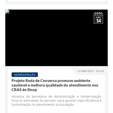
ABR
14
14 ABR 2026 - 12h18
ADMINISTRAÇÃO
Projeto Roda de Conversa promove ambiente
saudável e melhora qualidade do atendimento nos
CRAS de Sinop
Iniciativa da Secretaria de Administração e Modernização
foca no bem-estar do servidor para garantir mais eficiência e
humanização no atendimento à população