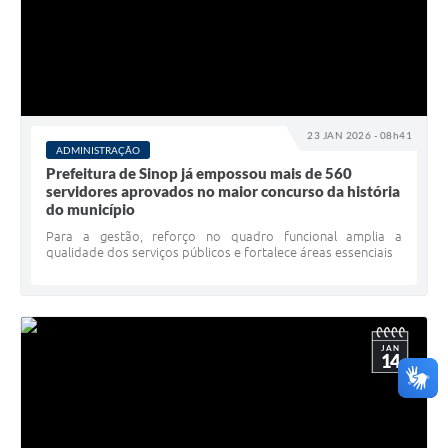
23 JAN 2026 - 08h41
ADMINISTRAÇÃO
Prefeitura de Sinop já empossou mais de 560
servidores aprovados no maior concurso da história
do município
​Para a gestão, reforço no quadro funcional amplia a
qualidade dos serviços públicos e fortalece áreas essenciais
JAN
14