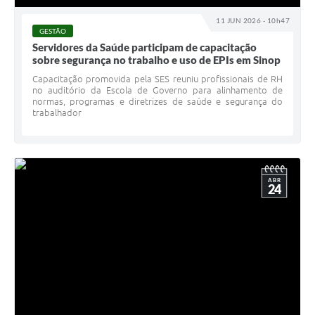
11 JUN 2026 - 10h47
GESTÃO
Servidores da Saúde participam de capacitação
sobre segurança no trabalho e uso de EPIs em Sinop
Capacitação promovida pela SES reuniu profissionais de RH
no auditório da Escola de Governo para alinhamento de
normas, programas e diretrizes de saúde e segurança do
trabalhador
ABR
24